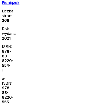
Pieniążek
Liczba
stron:
268
Rok
wydania:
2021
ISBN:
978-
83-
8220-
554-
1
e-
ISBN:
978-
83-
8220-
555-