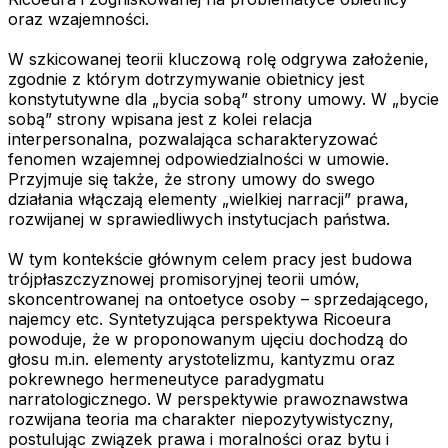
oraz wzajemności.
W szkicowanej teorii kluczową rolę odgrywa założenie,
zgodnie z którym dotrzymywanie obietnicy jest
konstytutywne dla „bycia sobą” strony umowy. W „bycie
sobą” strony wpisana jest z kolei relacja
interpersonalna, pozwalająca scharakteryzować
fenomen wzajemnej odpowiedzialności w umowie.
Przyjmuje się także, że strony umowy do swego
działania włączają elementy „wielkiej narracji” prawa,
rozwijanej w sprawiedliwych instytucjach państwa.
W tym kontekście głównym celem pracy jest budowa
trójpłaszczyznowej promisoryjnej teorii umów,
skoncentrowanej na ontoetyce osoby – sprzedającego,
najemcy etc. Syntetyzująca perspektywa Ricoeura
powoduje, że w proponowanym ujęciu dochodzą do
głosu m.in. elementy arystotelizmu, kantyzmu oraz
pokrewnego hermeneutyce paradygmatu
narratologicznego. W perspektywie prawoznawstwa
rozwijana teoria ma charakter niepozytywistyczny,
postulując związek prawa i moralności oraz bytu i