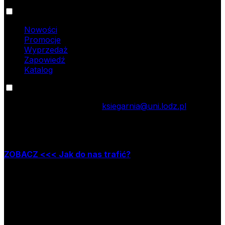
Oferta
Nowości
Promocje
Wyprzedaż
Zapowiedź
Katalog
Kontakt
tel.: 42 635 55 77; e-mail:
ksiegarnia@uni.lodz.pl
Zapraszamy do naszej księgarni stacjonarnej,
która mieści się w Łodzi przy ul. Jana Matejki 34A
ZOBACZ <<< Jak do nas trafić?
Godziny pracy księgarni:
poniedziałek – piątek w godzinach: 8.00–15.30
Nr rachunku bankowego
09 1240 3028 1111 0010 2508
1913
Bank Pekao SA II O/Łódź