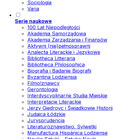
Socjologia
Varia
Serie naukowe
100 Lat Niepodległości
Akademia Samorządowa
Akademia Zarządzania i Finansów
Aktywni (nie)pełnosprawni
Analecta Literackie i Językowe
Bibliotheca Litteraria
Bibliotheca Philosophica
Biografia i Badanie Biografii
Byzantina Lodziensia
Filmo!znawcy
Gerontologia
Interdyscyplinarne Studia Miejskie
Interpretacje Literackie
Jerzy Giedroyc i Świadkowie Historii
Judaica Łódzkie
Jurysprudencja
Literaturoznawstwo. Sylwetki
Manufactura Hispánica Lodziense