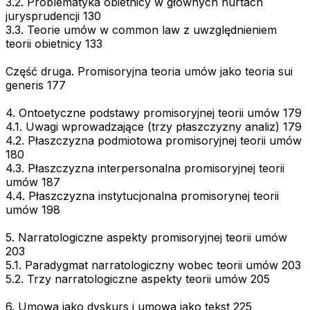
3.2. Problematyka obietnicy w głównych nurtach
jurysprudencji 130
3.3. Teorie umów w common law z uwzględnieniem
teorii obietnicy 133
Część druga. Promisoryjna teoria umów jako teoria sui
generis 177
4. Ontoetyczne podstawy promisoryjnej teorii umów 179
4.1. Uwagi wprowadzające (trzy płaszczyzny analiz) 179
4.2. Płaszczyzna podmiotowa promisoryjnej teorii umów
180
4.3. Płaszczyzna interpersonalna promisoryjnej teorii
umów 187
4.4. Płaszczyzna instytucjonalna promisorynej teorii
umów 198
5. Narratologiczne aspekty promisoryjnej teorii umów
203
5.1. Paradygmat narratologiczny wobec teorii umów 203
5.2. Trzy narratologiczne aspekty teorii umów 205
6. Umowa jako dyskurs i umowa jako tekst 225