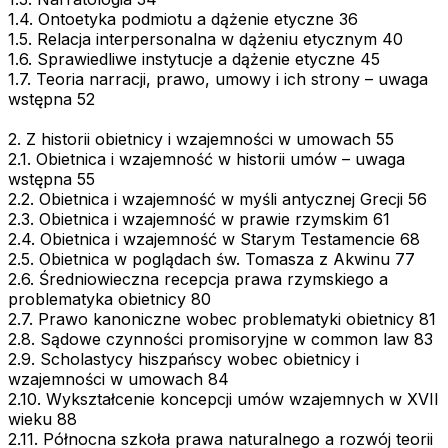
1.4. Ontoetyka podmiotu a dążenie etyczne 36
1.5. Relacja interpersonalna w dążeniu etycznym 40
1.6. Sprawiedliwe instytucje a dążenie etyczne 45
1.7. Teoria narracji, prawo, umowy i ich strony – uwaga
wstępna 52
2. Z historii obietnicy i wzajemności w umowach 55
2.1. Obietnica i wzajemność w historii umów – uwaga
wstępna 55
2.2. Obietnica i wzajemność w myśli antycznej Grecji 56
2.3. Obietnica i wzajemność w prawie rzymskim 61
2.4. Obietnica i wzajemność w Starym Testamencie 68
2.5. Obietnica w poglądach św. Tomasza z Akwinu 77
2.6. Średniowieczna recepcja prawa rzymskiego a
problematyka obietnicy 80
2.7. Prawo kanoniczne wobec problematyki obietnicy 81
2.8. Sądowe czynności promisoryjne w common law 83
2.9. Scholastycy hiszpańscy wobec obietnicy i
wzajemności w umowach 84
2.10. Wykształcenie koncepcji umów wzajemnych w XVII
wieku 88
2.11. Północna szkoła prawa naturalnego a rozwój teorii