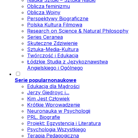
Nauka Sztuki – Sztuka Nauki
Oblicza feminizmu
Oblicza Wojny
Perspektywy Biograficzne
Polska Kultura Filmowa
Research on Science & Natural Philosophy
Series Ceranea
Skuteczne Zdziwienie
Sztuka-Media-Kultura
Twórczość i Edukacja
Łódzkie Studia z Językoznawstwa
Angielskiego i Ogólnego
Serie popularnonaukowe
Edukacja dla Mądrości
Jerzy Giedroyc i...
Kim Jest Człowiek
Krótkie Wprowadzenie
Neuronauka w Psychologii
PRL. Biografie
Projekt: Egzystencja i Literatura
Psychologia Wszystkiego
Terapia Pedagogiczna