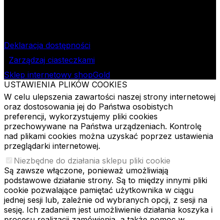
1913
Bank Pekao SA II O/Łódź
NIP
724-000-32-43
Deklaracja dostępności
Zarządzaj ciasteczkami
Sklep internetowy shopGold
USTAWIENIA PLIKÓW COOKIES
W celu ulepszenia zawartości naszej strony internetowej
oraz dostosowania jej do Państwa osobistych
preferencji, wykorzystujemy pliki cookies
przechowywane na Państwa urządzeniach. Kontrolę
nad plikami cookies można uzyskać poprzez ustawienia
przeglądarki internetowej.
Niezbędne do działania sklepu pliki cookie
Są zawsze włączone, ponieważ umożliwiają
podstawowe działanie strony. Są to między innymi pliki
cookie pozwalające pamiętać użytkownika w ciągu
jednej sesji lub, zależnie od wybranych opcji, z sesji na
sesję. Ich zadaniem jest umożliwienie działania koszyka i
procesu realizacji zamówienia, a także pomoc w