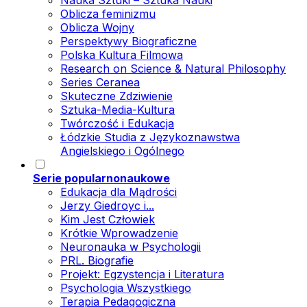
Nauka Sztuki – Sztuka Nauki
Oblicza feminizmu
Oblicza Wojny
Perspektywy Biograficzne
Polska Kultura Filmowa
Research on Science & Natural Philosophy
Series Ceranea
Skuteczne Zdziwienie
Sztuka-Media-Kultura
Twórczość i Edukacja
Łódzkie Studia z Językoznawstwa
Angielskiego i Ogólnego
Serie popularnonaukowe
Edukacja dla Mądrości
Jerzy Giedroyc i...
Kim Jest Człowiek
Krótkie Wprowadzenie
Neuronauka w Psychologii
PRL. Biografie
Projekt: Egzystencja i Literatura
Psychologia Wszystkiego
Terapia Pedagogiczna