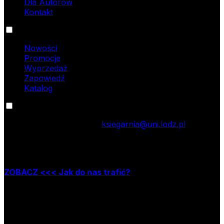
Dla Autorów
Kontakt
Oferta
Nowości
Promocje
Wyprzedaż
Zapowiedź
Katalog
Kontakt
tel.: 42 635 55 77; e-mail:
ksiegarnia@uni.lodz.pl
Zapraszamy do naszej księgarni stacjonarnej,
która mieści się w Łodzi przy ul. Jana Matejki 34A
ZOBACZ <<< Jak do nas trafić?
Godziny pracy księgarni:
poniedziałek – piątek w godzinach: 8.00–15.30
Nr rachunku bankowego
09 1240 3028 1111 0010 2508