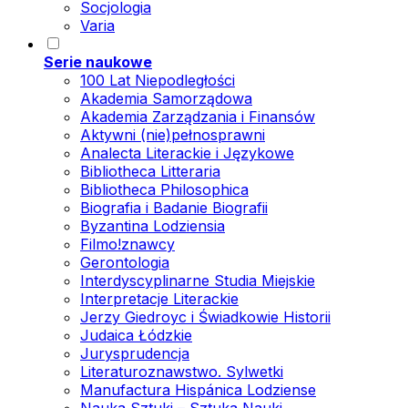
Socjologia
Varia
Serie naukowe
100 Lat Niepodległości
Akademia Samorządowa
Akademia Zarządzania i Finansów
Aktywni (nie)pełnosprawni
Analecta Literackie i Językowe
Bibliotheca Litteraria
Bibliotheca Philosophica
Biografia i Badanie Biografii
Byzantina Lodziensia
Filmo!znawcy
Gerontologia
Interdyscyplinarne Studia Miejskie
Interpretacje Literackie
Jerzy Giedroyc i Świadkowie Historii
Judaica Łódzkie
Jurysprudencja
Literaturoznawstwo. Sylwetki
Manufactura Hispánica Lodziense