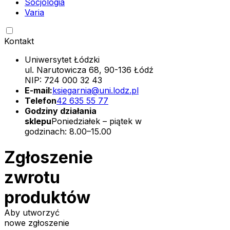
Socjologia
Varia
Kontakt
Uniwersytet Łódzki
ul. Narutowicza 68, 90-136 Łódź
NIP: 724 000 32 43
E-mail:
ksiegarnia@uni.lodz.pl
Telefon
42 635 55 77
Godziny działania
sklepu
Poniedziałek – piątek w
godzinach: 8.00–15.00
Zgłoszenie
zwrotu
produktów
Aby utworzyć
nowe zgłoszenie