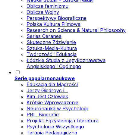
Nauka Sztuki – Sztuka Nauki
Oblicza feminizmu
Oblicza Wojny
Perspektywy Biograficzne
Polska Kultura Filmowa
Research on Science & Natural Philosophy
Series Ceranea
Skuteczne Zdziwienie
Sztuka-Media-Kultura
Twórczość i Edukacja
Łódzkie Studia z Językoznawstwa
Angielskiego i Ogólnego
Serie popularnonaukowe
Edukacja dla Mądrości
Jerzy Giedroyc i...
Kim Jest Człowiek
Krótkie Wprowadzenie
Neuronauka w Psychologii
PRL. Biografie
Projekt: Egzystencja i Literatura
Psychologia Wszystkiego
Terapia Pedagogiczna