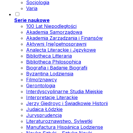
Socjologia
Varia
Serie naukowe
100 Lat Niepodległości
Akademia Samorządowa
Akademia Zarządzania i Finansów
Aktywni (nie)pełnosprawni
Analecta Literackie i Językowe
Bibliotheca Litteraria
Bibliotheca Philosophica
Biografia i Badanie Biografii
Byzantina Lodziensia
Filmo!znawcy
Gerontologia
Interdyscyplinarne Studia Miejskie
Interpretacje Literackie
Jerzy Giedroyc i Świadkowie Historii
Judaica Łódzkie
Jurysprudencja
Literaturoznawstwo. Sylwetki
Manufactura Hispánica Lodziense