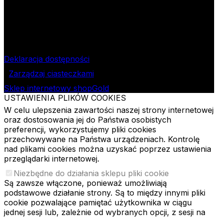
Nr rachunku bankowego
09 1240 3028 1111 0010 2508
1913
Bank Pekao SA II O/Łódź
NIP
724-000-32-43
Deklaracja dostępności
Zarządzaj ciasteczkami
Sklep internetowy shopGold
USTAWIENIA PLIKÓW COOKIES
W celu ulepszenia zawartości naszej strony internetowej
oraz dostosowania jej do Państwa osobistych
preferencji, wykorzystujemy pliki cookies
przechowywane na Państwa urządzeniach. Kontrolę
nad plikami cookies można uzyskać poprzez ustawienia
przeglądarki internetowej.
Niezbędne do działania sklepu pliki cookie
Są zawsze włączone, ponieważ umożliwiają
podstawowe działanie strony. Są to między innymi pliki
cookie pozwalające pamiętać użytkownika w ciągu
jednej sesji lub, zależnie od wybranych opcji, z sesji na