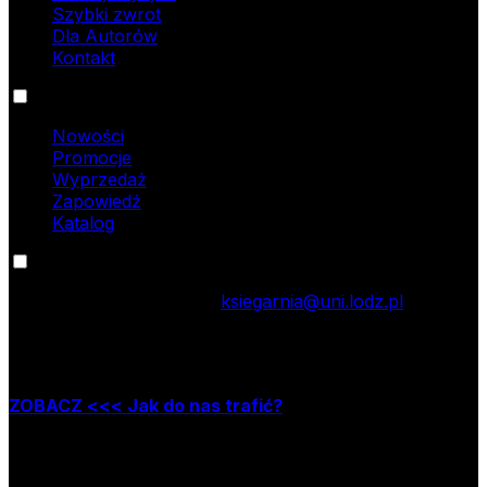
Szybki zwrot
Dla Autorów
Kontakt
Oferta
Nowości
Promocje
Wyprzedaż
Zapowiedź
Katalog
Kontakt
tel.: 42 635 55 77; e-mail:
ksiegarnia@uni.lodz.pl
Zapraszamy do naszej księgarni stacjonarnej,
która mieści się w Łodzi przy ul. Jana Matejki 34A
ZOBACZ <<< Jak do nas trafić?
Godziny pracy księgarni:
poniedziałek – piątek w godzinach: 8.00–15.30