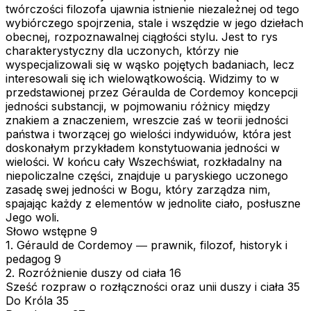
twórczości filozofa ujawnia istnienie niezależnej od tego
wybiórczego spojrzenia, stale i wszędzie w jego dziełach
obecnej, rozpoznawalnej ciągłości stylu. Jest to rys
charakterystyczny dla uczonych, którzy nie
wyspecjalizowali się w wąsko pojętych badaniach, lecz
interesowali się ich wielowątkowością. Widzimy to w
przedstawionej przez Géraulda de Cordemoy koncepcji
jedności substancji, w pojmowaniu różnicy między
znakiem a znaczeniem, wreszcie zaś w teorii jedności
państwa i tworzącej go wielości indywiduów, która jest
doskonałym przykładem konstytuowania jedności w
wielości. W końcu cały Wszechświat, rozkładalny na
niepoliczalne części, znajduje u paryskiego uczonego
zasadę swej jedności w Bogu, który zarządza nim,
spajając każdy z elementów w jednolite ciało, posłuszne
Jego woli.
Słowo wstępne 9
1. Gérauld de Cordemoy ― prawnik, filozof, historyk i
pedagog 9
2. Rozróżnienie duszy od ciała 16
Sześć rozpraw o rozłączności oraz unii duszy i ciała 35
Do Króla 35