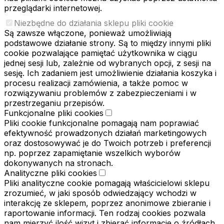
przeglądarki internetowej.
Niezbędne do działania sklepu pliki cookie
Są zawsze włączone, ponieważ umożliwiają
podstawowe działanie strony. Są to między innymi pliki
cookie pozwalające pamiętać użytkownika w ciągu
jednej sesji lub, zależnie od wybranych opcji, z sesji na
sesję. Ich zadaniem jest umożliwienie działania koszyka i
procesu realizacji zamówienia, a także pomoc w
rozwiązywaniu problemów z zabezpieczeniami i w
przestrzeganiu przepisów.
Funkcjonalne pliki cookies
Pliki cookie funkcjonalne pomagają nam poprawiać
efektywność prowadzonych działań marketingowych
oraz dostosowywać je do Twoich potrzeb i preferencji
np. poprzez zapamiętanie wszelkich wyborów
dokonywanych na stronach.
Analityczne pliki cookies
Pliki analityczne cookie pomagają właścicielowi sklepu
zrozumieć, w jaki sposób odwiedzający wchodzi w
interakcję ze sklepem, poprzez anonimowe zbieranie i
raportowanie informacji. Ten rodzaj cookies pozwala
nam mierzyć ilość wizyt i zbierać informacje o źródłach