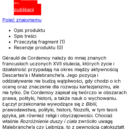
do
publikacji
Poleć znajomemu
Opis produktu
Spis treści
Przeczytaj fragment (1)
Recenzje produktu (0)
Gérauld de Cordemoy należy do mniej znanych
francuskich uczonych XVll stulecia, których życie i
działalność przypadają na okres między aktywnością
Descartes’a i Malebranche’a. Jego pozycja i
oddziaływanie nie budzą wątpliwości, gdy chodzi o ich
ocenę oraz znaczenie dla rozwoju kartezjanizmu, ale
nie tylko. De Cordemoy zapisał się twórczo w obszarach
prawa, polityki, historii, a także nauk o wychowaniu.
Łączył przekonania wywodzące się z
Biblii
,
prawodawstwa, polityki, historii, filozofii, w tym teorii
języka, jak również religii i obyczajowości. Chociaż
właśnie
Rozróżnienie duszy i ciała
zwróciło uwagę
Malebranche’a czy Leibniza, to z pewnością całokształt