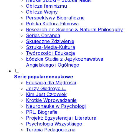
Nauka Sztuki – Sztuka Nauki
Oblicza feminizmu
Oblicza Wojny
Perspektywy Biograficzne
Polska Kultura Filmowa
Research on Science & Natural Philosophy
Series Ceranea
Skuteczne Zdziwienie
Sztuka-Media-Kultura
Twórczość i Edukacja
Łódzkie Studia z Językoznawstwa
Angielskiego i Ogólnego
Serie popularnonaukowe
Edukacja dla Mądrości
Jerzy Giedroyc i...
Kim Jest Człowiek
Krótkie Wprowadzenie
Neuronauka w Psychologii
PRL. Biografie
Projekt: Egzystencja i Literatura
Psychologia Wszystkiego
Terapia Pedagogiczna