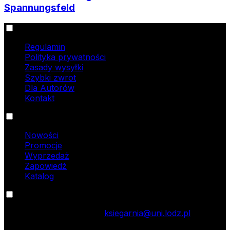
Spannungsfeld
Informacje
Regulamin
Polityka prywatności
Zasady wysyłki
Szybki zwrot
Dla Autorów
Kontakt
Oferta
Nowości
Promocje
Wyprzedaż
Zapowiedź
Katalog
Kontakt
tel.: 42 635 55 77; e-mail:
ksiegarnia@uni.lodz.pl