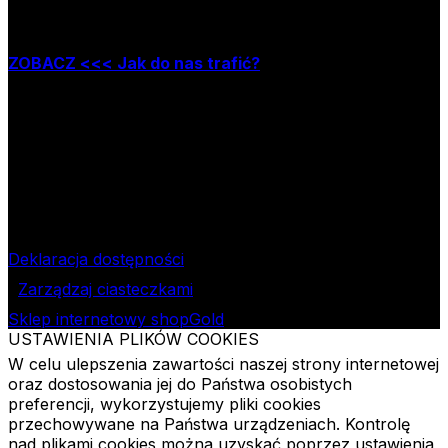
Zapraszamy do naszej księgarni stacjonarnej,
która mieści się w Łodzi przy ul. Jana Matejki 34A
ZOBACZ <<< Jak do nas trafić?
Godziny pracy księgarni:
poniedziałek – piątek w godzinach: 8.00–15.30
Nr rachunku bankowego
09 1240 3028 1111 0010 2508
1913
Bank Pekao SA II O/Łódź
NIP
724-000-32-43
Deklaracja dostępności
Zarządzaj ciasteczkami
Sklep internetowy shopGold
USTAWIENIA PLIKÓW COOKIES
W celu ulepszenia zawartości naszej strony internetowej
oraz dostosowania jej do Państwa osobistych
preferencji, wykorzystujemy pliki cookies
przechowywane na Państwa urządzeniach. Kontrolę
nad plikami cookies można uzyskać poprzez ustawienia