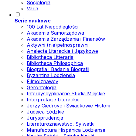
Socjologia
Varia
Serie naukowe
100 Lat Niepodległości
Akademia Samorządowa
Akademia Zarządzania i Finansów
Aktywni (nie)pełnosprawni
Analecta Literackie i Językowe
Bibliotheca Litteraria
Bibliotheca Philosophica
Biografia i Badanie Biografii
Byzantina Lodziensia
Filmo!znawcy
Gerontologia
Interdyscyplinarne Studia Miejskie
Interpretacje Literackie
Jerzy Giedroyc i Świadkowie Historii
Judaica Łódzkie
Jurysprudencja
Literaturoznawstwo. Sylwetki
Manufactura Hispánica Lodziense