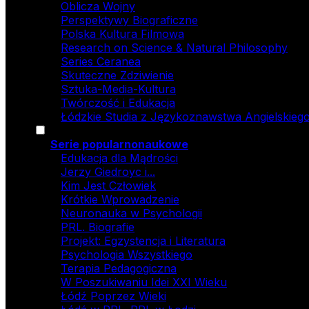
Oblicza Wojny
Perspektywy Biograficzne
Polska Kultura Filmowa
Research on Science & Natural Philosophy
Series Ceranea
Skuteczne Zdziwienie
Sztuka-Media-Kultura
Twórczość i Edukacja
Łódzkie Studia z Językoznawstwa Angielskiego
Serie popularnonaukowe
Edukacja dla Mądrości
Jerzy Giedroyc i...
Kim Jest Człowiek
Krótkie Wprowadzenie
Neuronauka w Psychologii
PRL. Biografie
Projekt: Egzystencja i Literatura
Psychologia Wszystkiego
Terapia Pedagogiczna
W Poszukiwaniu Idei XXI Wieku
Łódź Poprzez Wieki