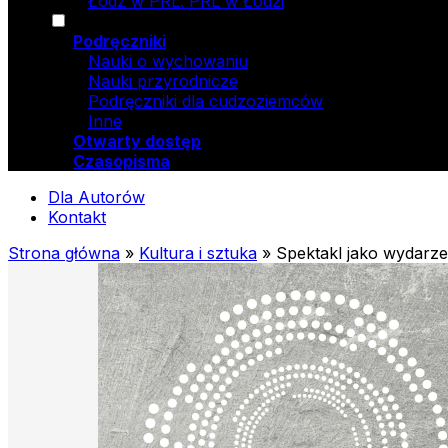
Łódź w PRL. PRL w Łodzi
Podręczniki
Nauki o wychowaniu
Nauki przyrodnicze
Podręczniki dla cudzoziemców
Inne
Otwarty dostęp
Czasopisma
Dla Autorów
Kontakt
Strona główna
»
Kultura i sztuka
»
Spektakl jako wydarze