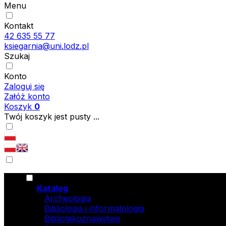
Menu
Kontakt
42 635 55 77
ksiegarnia@uni.lodz.pl
Szukaj
Konto
Zaloguj się
Załóż konto
Koszyk
0
Twój koszyk jest pusty ...
Katalog
Archeologia
Bibliologia i informatologia
Bibliotekoznawstwo