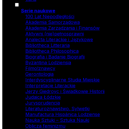
Serie naukowe
100 Lat Niepodległości
Akademia Samorządowa
Akademia Zarządzania i Finansów
Aktywni (nie)pełnosprawni
Analecta Literackie i Językowe
Bibliotheca Litteraria
Bibliotheca Philosophica
Biografia i Badanie Biografii
Byzantina Lodziensia
Filmo!znawcy
Gerontologia
Interdyscyplinarne Studia Miejskie
Interpretacje Literackie
Jerzy Giedroyc i Świadkowie Historii
Judaica Łódzkie
Jurysprudencja
Literaturoznawstwo. Sylwetki
Manufactura Hispánica Lodziense
Nauka Sztuki – Sztuka Nauki
Oblicza feminizmu