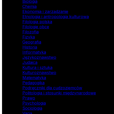
Biologia
Chemia
Ekonomia i zarządzanie
Etnologia i antropologia kulturowa
Filologia polska
Filologie obce
Filozofia
Fizyka
Geografia
Historia
Informatyka
Językoznawstwo
Judaica
Kultura i sztuka
Kulturoznawstwo
Matematyka
Pedagogika
Podręczniki dla cudzoziemców
Politologia i stosunki międzynarodowe
Prawo
Psychologia
Socjologia
Varia