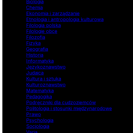
Biologia
Chemia
Ekonomia i zarządzanie
Etnologia i antropologia kulturowa
Filologia polska
Filologie obce
Filozofia
Fizyka
Geografia
Historia
Informatyka
Językoznawstwo
Judaica
Kultura i sztuka
Kulturoznawstwo
Matematyka
Pedagogika
Podręczniki dla cudzoziemców
Politologia i stosunki międzynarodowe
Prawo
Psychologia
Socjologia
Varia