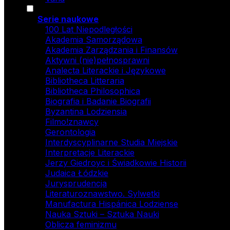
Serie naukowe
100 Lat Niepodległości
Akademia Samorządowa
Akademia Zarządzania i Finansów
Aktywni (nie)pełnosprawni
Analecta Literackie i Językowe
Bibliotheca Litteraria
Bibliotheca Philosophica
Biografia i Badanie Biografii
Byzantina Lodziensia
Filmo!znawcy
Gerontologia
Interdyscyplinarne Studia Miejskie
Interpretacje Literackie
Jerzy Giedroyc i Świadkowie Historii
Judaica Łódzkie
Jurysprudencja
Literaturoznawstwo. Sylwetki
Manufactura Hispánica Lodziense
Nauka Sztuki – Sztuka Nauki
Oblicza feminizmu