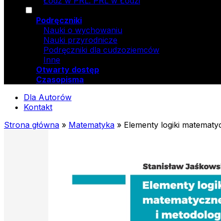
Łódź w PRL. PRL w Łodzi
Podręczniki
Nauki o wychowaniu
Nauki przyrodnicze
Podręczniki dla cudzoziemców
Inne
Otwarty dostęp
Czasopisma
Dla Autorów
Kontakt
Strona główna
»
Matematyka
»
Elementy logiki matematyc