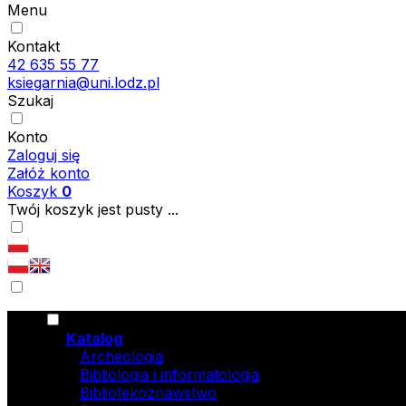
Menu
Kontakt
42 635 55 77
ksiegarnia@uni.lodz.pl
Szukaj
Konto
Zaloguj się
Załóż konto
Koszyk
0
Twój koszyk jest pusty ...
Katalog
Archeologia
Bibliologia i informatologia
Bibliotekoznawstwo