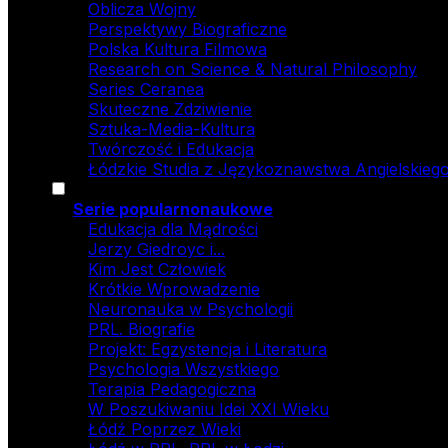
Oblicza Wojny
Perspektywy Biograficzne
Polska Kultura Filmowa
Research on Science & Natural Philosophy
Series Ceranea
Skuteczne Zdziwienie
Sztuka-Media-Kultura
Twórczość i Edukacja
Łódzkie Studia z Językoznawstwa Angielskiego
Serie popularnonaukowe
Edukacja dla Mądrości
Jerzy Giedroyc i...
Kim Jest Człowiek
Krótkie Wprowadzenie
Neuronauka w Psychologii
PRL. Biografie
Projekt: Egzystencja i Literatura
Psychologia Wszystkiego
Terapia Pedagogiczna
W Poszukiwaniu Idei XXI Wieku
Łódź Poprzez Wieki