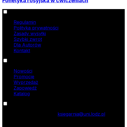
Fonetyka rosyjska w ćwiczeniach
Informacje
Regulamin
Polityka prywatności
Zasady wysyłki
Szybki zwrot
Dla Autorów
Kontakt
Oferta
Nowości
Promocje
Wyprzedaż
Zapowiedź
Katalog
Kontakt
tel.: 42 635 55 77; e-mail:
ksiegarnia@uni.lodz.pl
Zapraszamy do naszej księgarni stacjonarnej,