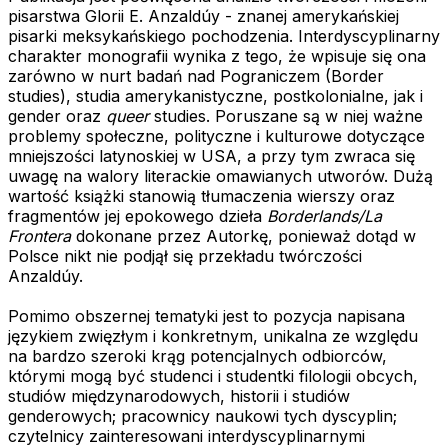
pisarstwa Glorii E. Anzaldúy - znanej amerykańskiej
pisarki meksykańskiego pochodzenia. Interdyscyplinarny
charakter monografii wynika z tego, że wpisuje się ona
zarówno w nurt badań nad Pograniczem (Border
studies), studia amerykanistyczne, postkolonialne, jak i
gender oraz
queer
studies. Poruszane są w niej ważne
problemy społeczne, polityczne i kulturowe dotyczące
mniejszości latynoskiej w USA, a przy tym zwraca się
uwagę na walory literackie omawianych utworów. Dużą
wartość książki stanowią tłumaczenia wierszy oraz
fragmentów jej epokowego dzieła
Borderlands/La
Frontera
dokonane przez Autorkę, ponieważ dotąd w
Polsce nikt nie podjął się przekładu twórczości
Anzaldúy.
Pomimo obszernej tematyki jest to pozycja napisana
językiem zwięzłym i konkretnym, unikalna ze względu
na bardzo szeroki krąg potencjalnych odbiorców,
którymi mogą być studenci i studentki filologii obcych,
studiów międzynarodowych, historii i studiów
genderowych; pracownicy naukowi tych dyscyplin;
czytelnicy zainteresowani interdyscyplinarnymi