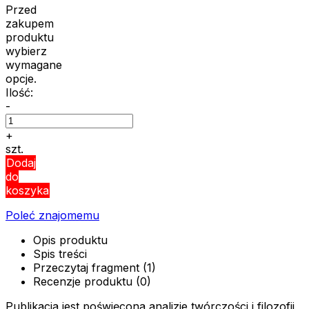
Przed
zakupem
produktu
wybierz
wymagane
opcje.
Ilość:
-
+
szt.
Dodaj
do
koszyka
Poleć znajomemu
Opis produktu
Spis treści
Przeczytaj fragment (1)
Recenzje produktu (0)
Publikacja jest poświęcona analizie twórczości i filozofii