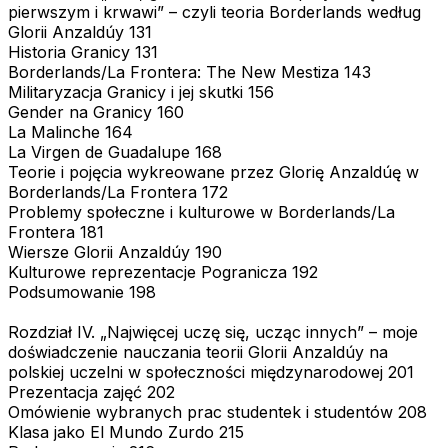
pierwszym i krwawi” – czyli teoria Borderlands według
Glorii Anzaldúy 131
Historia Granicy 131
Borderlands/La Frontera: The New Mestiza 143
Militaryzacja Granicy i jej skutki 156
Gender na Granicy 160
La Malinche 164
La Virgen de Guadalupe 168
Teorie i pojęcia wykreowane przez Glorię Anzaldúę w
Borderlands/La Frontera 172
Problemy społeczne i kulturowe w Borderlands/La
Frontera 181
Wiersze Glorii Anzaldúy 190
Kulturowe reprezentacje Pogranicza 192
Podsumowanie 198
Rozdział IV. „Najwięcej uczę się, ucząc innych” – moje
doświadczenie nauczania teorii Glorii Anzaldúy na
polskiej uczelni w społeczności międzynarodowej 201
Prezentacja zajęć 202
Omówienie wybranych prac studentek i studentów 208
Klasa jako El Mundo Zurdo 215