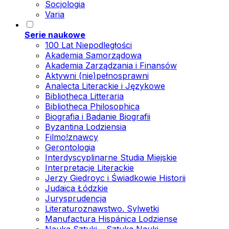
Socjologia
Varia
Serie naukowe
100 Lat Niepodległości
Akademia Samorządowa
Akademia Zarządzania i Finansów
Aktywni (nie)pełnosprawni
Analecta Literackie i Językowe
Bibliotheca Litteraria
Bibliotheca Philosophica
Biografia i Badanie Biografii
Byzantina Lodziensia
Filmo!znawcy
Gerontologia
Interdyscyplinarne Studia Miejskie
Interpretacje Literackie
Jerzy Giedroyc i Świadkowie Historii
Judaica Łódzkie
Jurysprudencja
Literaturoznawstwo. Sylwetki
Manufactura Hispánica Lodziense