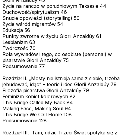
Życie na ranczo w południowym Teksasie 44
Duchowość/spirytualizm 46
Snucie opowieści (storytelling) 50
Życie wśród migrantów 54
Edukacja 56
Punkty zwrotne w życiu Glorii Anzaldúy 61
Lesbianizm 63
Twórczość 70
Rola wywiadów i tego, co osobiste (personal) w
pisarstwie Glorii Anzaldúy 75
Podsumowanie 77
Rozdział II. „Mosty nie istnieją same z siebie, trzeba
jebudować, idąc” – teorie i idee Glorii Anzaldúy 79
Filozofia pisarstwa Glorii Anzaldúy 79
Feminizm kobiet kolorowych 82
This Bridge Called My Back 84
Making Face, Making Soul 94
This Bridge We Call Home 108
Podsumowanie 128
Rozdział III. „Tam, gdzie Trzeci Świat spotyka się z