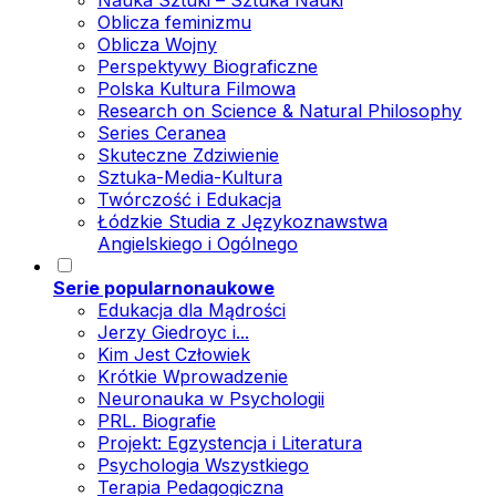
Nauka Sztuki – Sztuka Nauki
Oblicza feminizmu
Oblicza Wojny
Perspektywy Biograficzne
Polska Kultura Filmowa
Research on Science & Natural Philosophy
Series Ceranea
Skuteczne Zdziwienie
Sztuka-Media-Kultura
Twórczość i Edukacja
Łódzkie Studia z Językoznawstwa
Angielskiego i Ogólnego
Serie popularnonaukowe
Edukacja dla Mądrości
Jerzy Giedroyc i...
Kim Jest Człowiek
Krótkie Wprowadzenie
Neuronauka w Psychologii
PRL. Biografie
Projekt: Egzystencja i Literatura
Psychologia Wszystkiego
Terapia Pedagogiczna