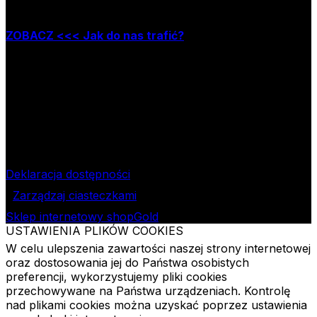
która mieści się w Łodzi przy ul. Jana Matejki 34A
ZOBACZ <<< Jak do nas trafić?
Godziny pracy księgarni:
poniedziałek – piątek w godzinach: 8.00–15.30
Nr rachunku bankowego
09 1240 3028 1111 0010 2508
1913
Bank Pekao SA II O/Łódź
NIP
724-000-32-43
Deklaracja dostępności
Zarządzaj ciasteczkami
Sklep internetowy shopGold
USTAWIENIA PLIKÓW COOKIES
W celu ulepszenia zawartości naszej strony internetowej
oraz dostosowania jej do Państwa osobistych
preferencji, wykorzystujemy pliki cookies
przechowywane na Państwa urządzeniach. Kontrolę
nad plikami cookies można uzyskać poprzez ustawienia