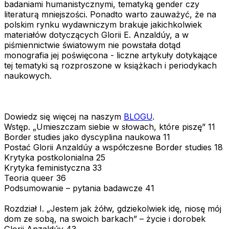
badaniami humanistycznymi, tematyką gender czy
literaturą mniejszości. Ponadto warto zauważyć, że na
polskim rynku wydawniczym brakuje jakichkolwiek
materiałów dotyczących Glorii E. Anzaldúy, a w
piśmiennictwie światowym nie powstała dotąd
monografia jej poświęcona - liczne artykuły dotykające
tej tematyki są rozproszone w książkach i periodykach
naukowych.
Dowiedz się więcej na naszym
BLOGU
.
Wstęp. „Umieszczam siebie w słowach, które piszę” 11
Border studies jako dyscyplina naukowa 11
Postać Glorii Anzaldúy a współczesne Border studies 18
Krytyka postkolonialna 25
Krytyka feministyczna 33
Teoria queer 36
Podsumowanie – pytania badawcze 41
Rozdział I. „Jestem jak żółw, gdziekolwiek idę, niosę mój
dom ze sobą, na swoich barkach” – życie i dorobek
Glorii Anzaldúy 43