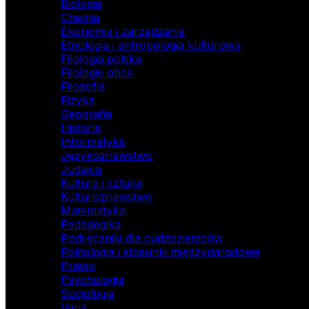
Biologia
Chemia
Ekonomia i zarządzanie
Etnologia i antropologia kulturowa
Filologia polska
Filologie obce
Filozofia
Fizyka
Geografia
Historia
Informatyka
Językoznawstwo
Judaica
Kultura i sztuka
Kulturoznawstwo
Matematyka
Pedagogika
Podręczniki dla cudzoziemców
Politologia i stosunki międzynarodowe
Prawo
Psychologia
Socjologia
Varia