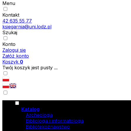
Menu
Kontakt
42 635 55 77
ksiegarnia@uni.lodz.pl
Szukaj
Konto
Zaloguj się
Załóż konto
Koszyk
0
Twój koszyk jest pusty ...
Katalog
Archeologia
Bibliologia i informatologia
Bibliotekoznawstwo