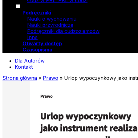
Łódź w PRL. PRL w Łodzi
Podręczniki
Nauki o wychowaniu
Nauki przyrodnicze
Podręczniki dla cudzoziemców
Inne
Otwarty dostęp
Czasopisma
Dla Autorów
Kontakt
Strona główna
»
Prawo
»
Urlop wypoczynkowy jako inst