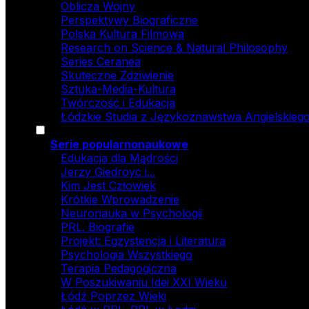
Oblicza Wojny
Perspektywy Biograficzne
Polska Kultura Filmowa
Research on Science & Natural Philosophy
Series Ceranea
Skuteczne Zdziwienie
Sztuka-Media-Kultura
Twórczość i Edukacja
Łódzkie Studia z Językoznawstwa Angielskiego
Serie popularnonaukowe
Edukacja dla Mądrości
Jerzy Giedroyc i...
Kim Jest Człowiek
Krótkie Wprowadzenie
Neuronauka w Psychologii
PRL. Biografie
Projekt: Egzystencja i Literatura
Psychologia Wszystkiego
Terapia Pedagogiczna
W Poszukiwaniu Idei XXI Wieku
Łódź Poprzez Wieki