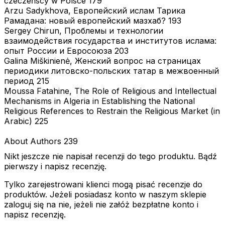
czeczeńscy w Polsce 179
Arzu Sadykhova, Европейский ислам Тарика
Рамадана: новый европейский мазхаб? 193
Sergey Chirun, Проблемы и технологии
взаимодействия государства и институтов ислама:
опыт России и Евросоюза 203
Galina Miškinienė, Женский вопрос на страницах
периодики литовско-польских татар в межвоенный
период 215
Moussa Fatahine, The Role of Religious and Intellectual
Mechanisms in Algeria in Establishing the National
Religious References to Restrain the Religious Market (in
Arabic) 225
About Authors 239
Nikt jeszcze nie napisał recenzji do tego produktu. Bądź
pierwszy i napisz recenzję.
Tylko zarejestrowani klienci mogą pisać recenzje do
produktów. Jeżeli posiadasz konto w naszym sklepie
zaloguj się na nie, jeżeli nie załóż bezpłatne konto i
napisz recenzję.