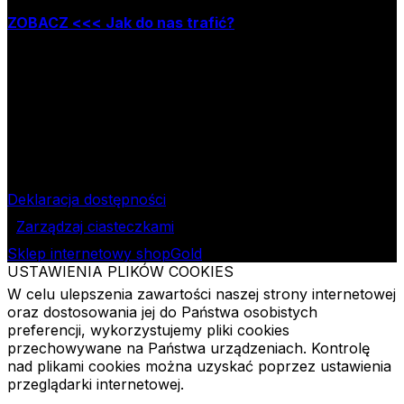
ZOBACZ <<< Jak do nas trafić?
Godziny pracy księgarni:
poniedziałek – piątek w godzinach: 8.00–15.30
Nr rachunku bankowego
09 1240 3028 1111 0010 2508
1913
Bank Pekao SA II O/Łódź
NIP
724-000-32-43
Deklaracja dostępności
Zarządzaj ciasteczkami
Sklep internetowy shopGold
USTAWIENIA PLIKÓW COOKIES
W celu ulepszenia zawartości naszej strony internetowej
oraz dostosowania jej do Państwa osobistych
preferencji, wykorzystujemy pliki cookies
przechowywane na Państwa urządzeniach. Kontrolę
nad plikami cookies można uzyskać poprzez ustawienia
przeglądarki internetowej.