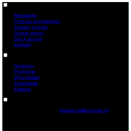
Informacje
Regulamin
Polityka prywatności
Zasady wysyłki
Szybki zwrot
Dla Autorów
Kontakt
Oferta
Nowości
Promocje
Wyprzedaż
Zapowiedź
Katalog
Kontakt
tel.: 42 635 55 77; e-mail:
ksiegarnia@uni.lodz.pl
Zapraszamy do naszej księgarni stacjonarnej,
która mieści się w Łodzi przy ul. Jana Matejki 34A