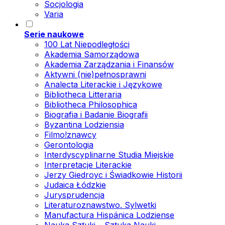
Socjologia
Varia
Serie naukowe
100 Lat Niepodległości
Akademia Samorządowa
Akademia Zarządzania i Finansów
Aktywni (nie)pełnosprawni
Analecta Literackie i Językowe
Bibliotheca Litteraria
Bibliotheca Philosophica
Biografia i Badanie Biografii
Byzantina Lodziensia
Filmo!znawcy
Gerontologia
Interdyscyplinarne Studia Miejskie
Interpretacje Literackie
Jerzy Giedroyc i Świadkowie Historii
Judaica Łódzkie
Jurysprudencja
Literaturoznawstwo. Sylwetki
Manufactura Hispánica Lodziense