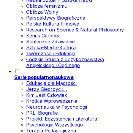
Nauka Sztuki – Sztuka Nauki
Oblicza feminizmu
Oblicza Wojny
Perspektywy Biograficzne
Polska Kultura Filmowa
Research on Science & Natural Philosophy
Series Ceranea
Skuteczne Zdziwienie
Sztuka-Media-Kultura
Twórczość i Edukacja
Łódzkie Studia z Językoznawstwa
Angielskiego i Ogólnego
Serie popularnonaukowe
Edukacja dla Mądrości
Jerzy Giedroyc i...
Kim Jest Człowiek
Krótkie Wprowadzenie
Neuronauka w Psychologii
PRL. Biografie
Projekt: Egzystencja i Literatura
Psychologia Wszystkiego
Terapia Pedagogiczna