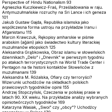
Perspective of Hindu Nationalism 93
Agnieszka Kuczkiewicz-Fraś, Prześladowania w raju.
Antymuzułmańskie rozruchy na Sri Lance i ich geneza
101
Jakub Gustaw Gajda, Republika islamska jako
współczesna forma ustroju na przykładzie Iranu i
Afganistanu 115
Marcin Krawczuk, Rękopisy amharskie w piśmie
arabskim (ağäm) jako świadectwo kultury literackiej
muzułmanów etiopskich 125
Aleksandra Grąbkowska, Obraz islamu w słoweńskich
dziennikach „Delo” i „Dnevnik” w pierwszym tygodniu
po atakach terrorystycznych na World Trade Center i
Pentagon na tle historii kontaktów Słoweńców z
muzułmanami 139
Aleksandra M. Różalska, Ofiary czy terroryści?
Wizerunki uchodźców na okładkach polskich
prawicowych tygodników opinii 155
Andrzej Stopczyński, Czeczenia w polskiej prasie w
latach 90. XX wieku. Na przykładzie analizy wybranych
opiniotwórczych tygodników 169
Katarzyna Wasiak, „Swoi” czy „obcy”? Uchodźcy