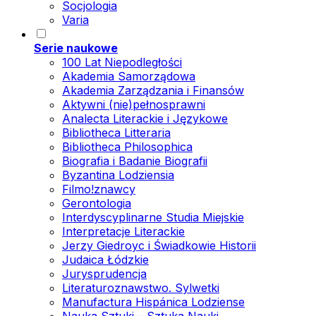
Socjologia
Varia
Serie naukowe
100 Lat Niepodległości
Akademia Samorządowa
Akademia Zarządzania i Finansów
Aktywni (nie)pełnosprawni
Analecta Literackie i Językowe
Bibliotheca Litteraria
Bibliotheca Philosophica
Biografia i Badanie Biografii
Byzantina Lodziensia
Filmo!znawcy
Gerontologia
Interdyscyplinarne Studia Miejskie
Interpretacje Literackie
Jerzy Giedroyc i Świadkowie Historii
Judaica Łódzkie
Jurysprudencja
Literaturoznawstwo. Sylwetki
Manufactura Hispánica Lodziense