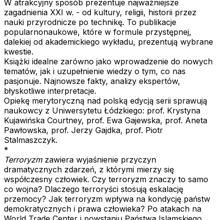
W atrakcyjny sposób prezentuje najważniejsze
zagadnienia XXI w. - od kultury, religii, historii przez
nauki przyrodnicze po technikę. To publikacje
popularnonaukowe, które w formule przystępnej,
dalekiej od akademickiego wykładu, prezentują wybrane
kwestie.
Książki idealne zarówno jako wprowadzenie do nowych
tematów, jak i uzupełnienie wiedzy o tym, co nas
pasjonuje. Najnowsze fakty, analizy ekspertów,
błyskotliwe interpretacje.
Opiekę merytoryczną nad polską edycją serii sprawują
naukowcy z Uniwersytetu Łódzkiego: prof. Krystyna
Kujawińska Courtney, prof. Ewa Gajewska, prof. Aneta
Pawłowska, prof. Jerzy Gajdka, prof. Piotr
Stalmaszczyk.
*
Terroryzm
zawiera wyjaśnienie przyczyn
dramatycznych zdarzeń, z którymi mierzy się
współczesny człowiek. Czy terroryzm znaczy to samo
co wojna? Dlaczego terroryści stosują eskalację
przemocy? Jak terroryzm wpływa na kondycję państw
demokratycznych i prawa człowieka? Po atakach na
World Trade Center i powstaniu Państwa Islamskiego