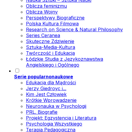
Nauka Sztuki – Sztuka Nauki
Oblicza feminizmu
Oblicza Wojny
Perspektywy Biograficzne
Polska Kultura Filmowa
Research on Science & Natural Philosophy
Series Ceranea
Skuteczne Zdziwienie
Sztuka-Media-Kultura
Twórczość i Edukacja
Łódzkie Studia z Językoznawstwa
Angielskiego i Ogólnego
Serie popularnonaukowe
Edukacja dla Mądrości
Jerzy Giedroyc i...
Kim Jest Człowiek
Krótkie Wprowadzenie
Neuronauka w Psychologii
PRL. Biografie
Projekt: Egzystencja i Literatura
Psychologia Wszystkiego
Terapia Pedagogiczna