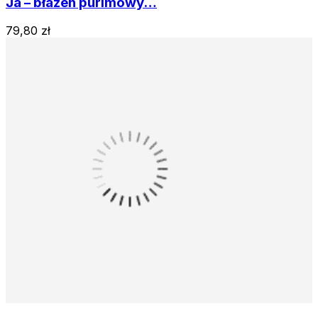
Ja – błazen purimowy…
79,80 zł