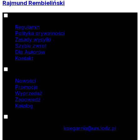
Rajmund Rembieliński
Informacje
Regulamin
Polityka prywatności
Zasady wysyłki
Szybki zwrot
Dla Autorów
Kontakt
Oferta
Nowości
Promocje
Wyprzedaż
Zapowiedź
Katalog
Kontakt
tel.: 42 635 55 77; e-mail:
ksiegarnia@uni.lodz.pl