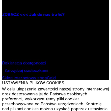
Zapraszamy do naszej księgarni stacjonarnej,
która mieści się w Łodzi przy ul. Jana Matejki 34A
ZOBACZ <<< Jak do nas trafić?
Godziny pracy księgarni:
poniedziałek – piątek w godzinach: 8.00–15.30
Nr rachunku bankowego
09 1240 3028 1111 0010 2508
1913
Bank Pekao SA II O/Łódź
NIP
724-000-32-43
Deklaracja dostępności
Zarządzaj ciasteczkami
Sklep internetowy shopGold
USTAWIENIA PLIKÓW COOKIES
W celu ulepszenia zawartości naszej strony internetowej
oraz dostosowania jej do Państwa osobistych
preferencji, wykorzystujemy pliki cookies
przechowywane na Państwa urządzeniach. Kontrolę
nad plikami cookies można uzyskać poprzez ustawienia