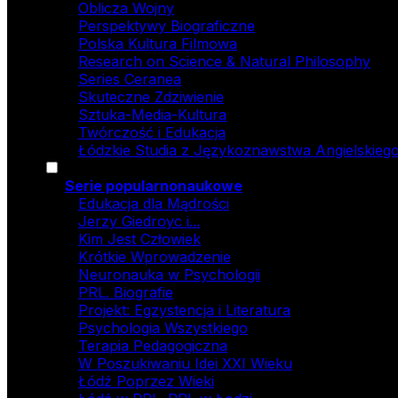
Oblicza Wojny
Perspektywy Biograficzne
Polska Kultura Filmowa
Research on Science & Natural Philosophy
Series Ceranea
Skuteczne Zdziwienie
Sztuka-Media-Kultura
Twórczość i Edukacja
Łódzkie Studia z Językoznawstwa Angielskiego
Serie popularnonaukowe
Edukacja dla Mądrości
Jerzy Giedroyc i...
Kim Jest Człowiek
Krótkie Wprowadzenie
Neuronauka w Psychologii
PRL. Biografie
Projekt: Egzystencja i Literatura
Psychologia Wszystkiego
Terapia Pedagogiczna
W Poszukiwaniu Idei XXI Wieku
Łódź Poprzez Wieki