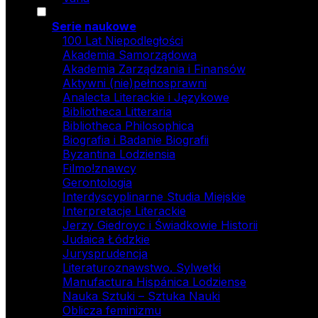
Serie naukowe
100 Lat Niepodległości
Akademia Samorządowa
Akademia Zarządzania i Finansów
Aktywni (nie)pełnosprawni
Analecta Literackie i Językowe
Bibliotheca Litteraria
Bibliotheca Philosophica
Biografia i Badanie Biografii
Byzantina Lodziensia
Filmo!znawcy
Gerontologia
Interdyscyplinarne Studia Miejskie
Interpretacje Literackie
Jerzy Giedroyc i Świadkowie Historii
Judaica Łódzkie
Jurysprudencja
Literaturoznawstwo. Sylwetki
Manufactura Hispánica Lodziense
Nauka Sztuki – Sztuka Nauki
Oblicza feminizmu