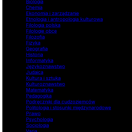
Biologia
Chemia
Ekonomia i zarządzanie
Etnologia i antropologia kulturowa
Filologia polska
Filologie obce
Filozofia
Fizyka
Geografia
Historia
Informatyka
Językoznawstwo
Judaica
Kultura i sztuka
Kulturoznawstwo
Matematyka
Pedagogika
Podręczniki dla cudzoziemców
Politologia i stosunki międzynarodowe
Prawo
Psychologia
Socjologia
Varia