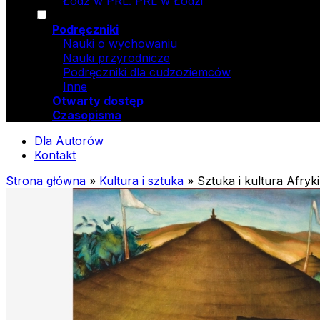
Łódź w PRL. PRL w Łodzi
Podręczniki
Nauki o wychowaniu
Nauki przyrodnicze
Podręczniki dla cudzoziemców
Inne
Otwarty dostęp
Czasopisma
Dla Autorów
Kontakt
Strona główna
»
Kultura i sztuka
»
Sztuka i kultura Afryk