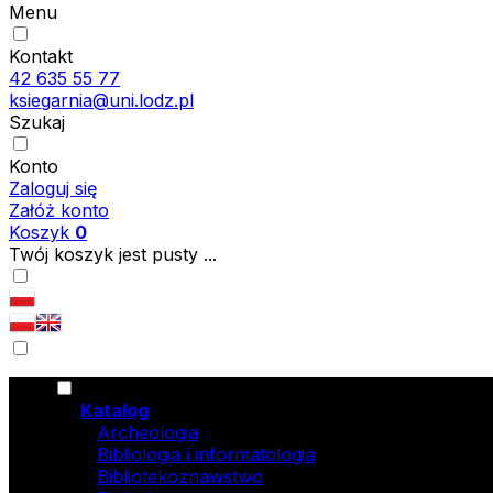
Menu
Kontakt
42 635 55 77
ksiegarnia@uni.lodz.pl
Szukaj
Konto
Zaloguj się
Załóż konto
Koszyk
0
Twój koszyk jest pusty ...
Katalog
Archeologia
Bibliologia i informatologia
Bibliotekoznawstwo