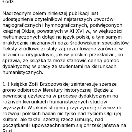
Łodzi.
Nadrzędnym celem niniejszej publikacji jest
udostępnienie czytelnikowi najstarszych utworów
hagiograficznych i hymnograficznych, poświęconych
księżnej Oldze, powstałych w XI-XVI w., w większości
nietłumaczonych dotąd na język polski, a tym samym
praktycznie nieznanych poza środowiskiem specjalistów.
Teksty źródłowe zostały zaprezentowane zarówno w
brzmieniu oryginalnym, jak iw polskim przekładzie, co
sprawia, że książka ta może stanowić cenną pomoc
dydaktyczną w pracy ze studentami na kierunkach
humanistycznych.
(...) książka Zofii Brzozowskiej zainteresuje szersze
grono odbiorców literatury historycznej. Będzie z
pewnością użyteczna w procesie dydaktycznym na
różnych kierunkach humanistycznych studiów
wyższych. W jakimś stopniu przyczyni się również do
rozwoju polskich badań nie tylko nad życiem Olgi i jej
kultem, ale także, szerzej rzecz ujmując, nad
początkami i upowszechnianiem się chrześcijaństwa na
Rusi.