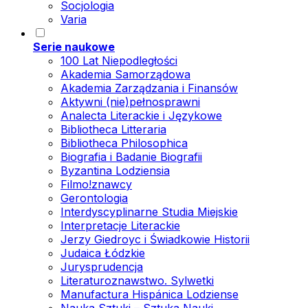
Socjologia
Varia
Serie naukowe
100 Lat Niepodległości
Akademia Samorządowa
Akademia Zarządzania i Finansów
Aktywni (nie)pełnosprawni
Analecta Literackie i Językowe
Bibliotheca Litteraria
Bibliotheca Philosophica
Biografia i Badanie Biografii
Byzantina Lodziensia
Filmo!znawcy
Gerontologia
Interdyscyplinarne Studia Miejskie
Interpretacje Literackie
Jerzy Giedroyc i Świadkowie Historii
Judaica Łódzkie
Jurysprudencja
Literaturoznawstwo. Sylwetki
Manufactura Hispánica Lodziense