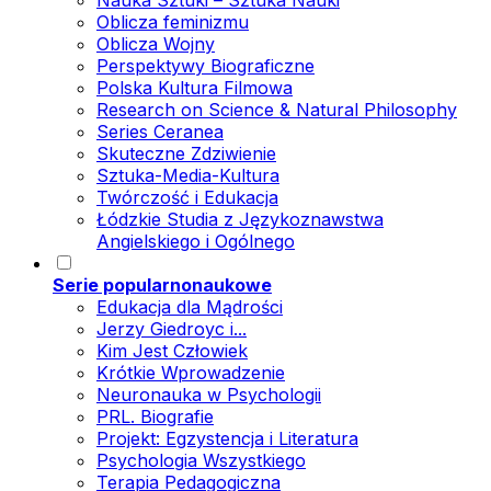
Nauka Sztuki – Sztuka Nauki
Oblicza feminizmu
Oblicza Wojny
Perspektywy Biograficzne
Polska Kultura Filmowa
Research on Science & Natural Philosophy
Series Ceranea
Skuteczne Zdziwienie
Sztuka-Media-Kultura
Twórczość i Edukacja
Łódzkie Studia z Językoznawstwa
Angielskiego i Ogólnego
Serie popularnonaukowe
Edukacja dla Mądrości
Jerzy Giedroyc i...
Kim Jest Człowiek
Krótkie Wprowadzenie
Neuronauka w Psychologii
PRL. Biografie
Projekt: Egzystencja i Literatura
Psychologia Wszystkiego
Terapia Pedagogiczna