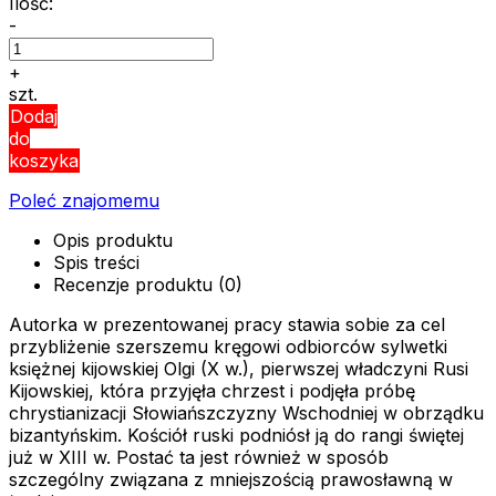
Ilość:
-
+
szt.
Dodaj
do
koszyka
Poleć znajomemu
Opis produktu
Spis treści
Recenzje produktu (0)
Autorka w prezentowanej pracy stawia sobie za cel
przybliżenie szerszemu kręgowi odbiorców sylwetki
księżnej kijowskiej Olgi (X w.), pierwszej władczyni Rusi
Kijowskiej, która przyjęła chrzest i podjęła próbę
chrystianizacji Słowiańszczyzny Wschodniej w obrządku
bizantyńskim. Kościół ruski podniósł ją do rangi świętej
już w XIII w. Postać ta jest również w sposób
szczególny związana z mniejszością prawosławną w