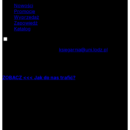
Nowości
Promocje
Wyprzedaż
Zapowiedź
Katalog
Kontakt
tel.: 42 635 55 77; e-mail:
ksiegarnia@uni.lodz.pl
Zapraszamy do naszej księgarni stacjonarnej,
która mieści się w Łodzi przy ul. Jana Matejki 34A
ZOBACZ <<< Jak do nas trafić?
Godziny pracy księgarni:
poniedziałek – piątek w godzinach: 8.00–15.30
Nr rachunku bankowego
09 1240 3028 1111 0010 2508
1913
Bank Pekao SA II O/Łódź
NIP
724-000-32-43