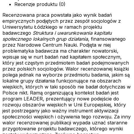
Recenzje produktu (0)
Recenzowana praca powstała jako wynik badań
empirycznych podjętych przez zespół socjologów z
Uniwersytetu Łódzkiego w ramach projektu
badawczego
Struktura i uwarunkowania kapitału
społecznego lokalnych grup działania
, finansowanego
przez Narodowe Centrum Nauki. Podjęta w niej
problematyka badawcza ma charakter nowatorski,
wpisuje się w nurt badań nad kapitałem społecznym,
który jest częstym przedmiotem badań podejmowanych
przez polskich socjologów. Walor recenzowanej książki
polega jednak na wyborze przedmiotu badania, jakim są
lokalne grupy działania funkcjonujące na obszarach
wiejskich, których w taki sposób nie badał dotychczas w
Polsce nikt. Ramą organizującą kontekst badań jest
program LEADER, prezentujący nowe podejście do
rozwoju obszarów wiejskich w Unii Europejskiej, który
jest postrzegany jako ważny instrument aktywizacji
społeczności wiejskich i ożywienia tego rozwoju. Za inny
walor recenzowanej publikacji wypada uznać staranne
przygotowanie projektu badawczego, którego wyniki