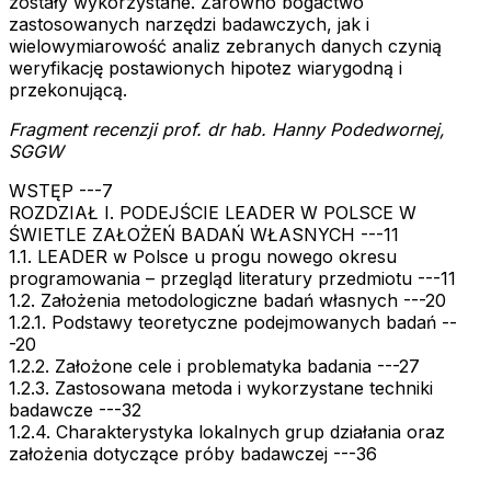
zostały wykorzystane. Zarówno bogactwo
zastosowanych narzędzi badawczych, jak i
wielowymiarowość analiz zebranych danych czynią
weryfikację postawionych hipotez wiarygodną i
przekonującą.
Fragment recenzji prof. dr hab. Hanny Podedwornej,
SGGW
WSTĘP ---7
ROZDZIAŁ I. PODEJŚCIE LEADER W POLSCE W
ŚWIETLE ZAŁOŻEŃ BADAŃ WŁASNYCH ---11
1.1. LEADER w Polsce u progu nowego okresu
programowania – przegląd literatury przedmiotu ---11
1.2. Założenia metodologiczne badań własnych ---20
1.2.1. Podstawy teoretyczne podejmowanych badań --
-20
1.2.2. Założone cele i problematyka badania ---27
1.2.3. Zastosowana metoda i wykorzystane techniki
badawcze ---32
1.2.4. Charakterystyka lokalnych grup działania oraz
założenia dotyczące próby badawczej ---36