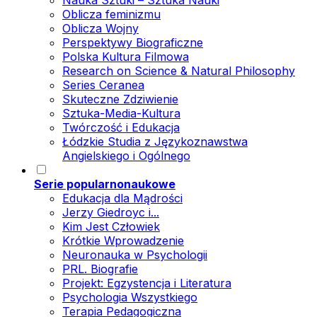
Nauka Sztuki – Sztuka Nauki
Oblicza feminizmu
Oblicza Wojny
Perspektywy Biograficzne
Polska Kultura Filmowa
Research on Science & Natural Philosophy
Series Ceranea
Skuteczne Zdziwienie
Sztuka-Media-Kultura
Twórczość i Edukacja
Łódzkie Studia z Językoznawstwa
Angielskiego i Ogólnego
Serie popularnonaukowe
Edukacja dla Mądrości
Jerzy Giedroyc i...
Kim Jest Człowiek
Krótkie Wprowadzenie
Neuronauka w Psychologii
PRL. Biografie
Projekt: Egzystencja i Literatura
Psychologia Wszystkiego
Terapia Pedagogiczna