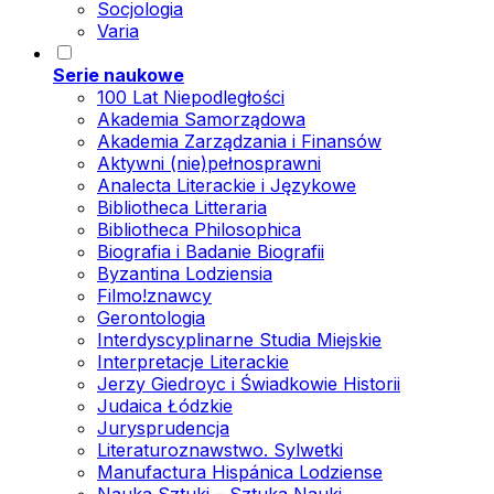
Socjologia
Varia
Serie naukowe
100 Lat Niepodległości
Akademia Samorządowa
Akademia Zarządzania i Finansów
Aktywni (nie)pełnosprawni
Analecta Literackie i Językowe
Bibliotheca Litteraria
Bibliotheca Philosophica
Biografia i Badanie Biografii
Byzantina Lodziensia
Filmo!znawcy
Gerontologia
Interdyscyplinarne Studia Miejskie
Interpretacje Literackie
Jerzy Giedroyc i Świadkowie Historii
Judaica Łódzkie
Jurysprudencja
Literaturoznawstwo. Sylwetki
Manufactura Hispánica Lodziense