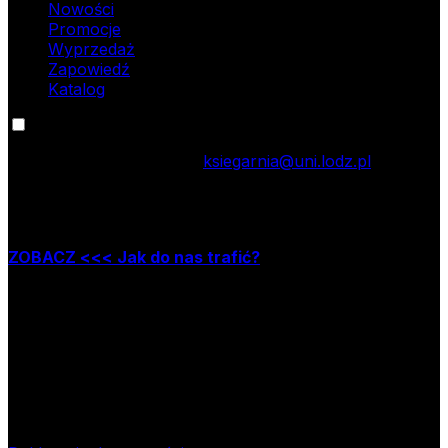
Nowości
Promocje
Wyprzedaż
Zapowiedź
Katalog
Kontakt
tel.: 42 635 55 77; e-mail:
ksiegarnia@uni.lodz.pl
Zapraszamy do naszej księgarni stacjonarnej,
która mieści się w Łodzi przy ul. Jana Matejki 34A
ZOBACZ <<< Jak do nas trafić?
Godziny pracy księgarni:
poniedziałek – piątek w godzinach: 8.00–15.30
Nr rachunku bankowego
09 1240 3028 1111 0010 2508
1913
Bank Pekao SA II O/Łódź
NIP
724-000-32-43