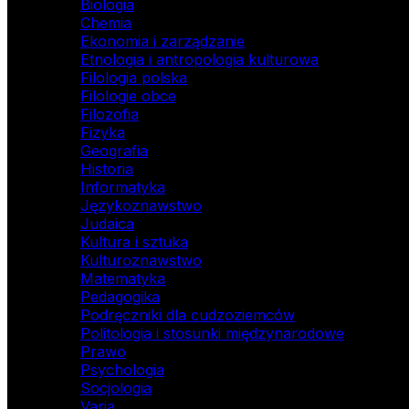
Biologia
Chemia
Ekonomia i zarządzanie
Etnologia i antropologia kulturowa
Filologia polska
Filologie obce
Filozofia
Fizyka
Geografia
Historia
Informatyka
Językoznawstwo
Judaica
Kultura i sztuka
Kulturoznawstwo
Matematyka
Pedagogika
Podręczniki dla cudzoziemców
Politologia i stosunki międzynarodowe
Prawo
Psychologia
Socjologia
Varia