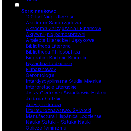
Serie naukowe
100 Lat Niepodległości
Akademia Samorządowa
Akademia Zarządzania i Finansów
Aktywni (nie)pełnosprawni
Analecta Literackie i Językowe
Bibliotheca Litteraria
Bibliotheca Philosophica
Biografia i Badanie Biografii
Byzantina Lodziensia
Filmo!znawcy
Gerontologia
Interdyscyplinarne Studia Miejskie
Interpretacje Literackie
Jerzy Giedroyc i Świadkowie Historii
Judaica Łódzkie
Jurysprudencja
Literaturoznawstwo. Sylwetki
Manufactura Hispánica Lodziense
Nauka Sztuki – Sztuka Nauki
Oblicza feminizmu