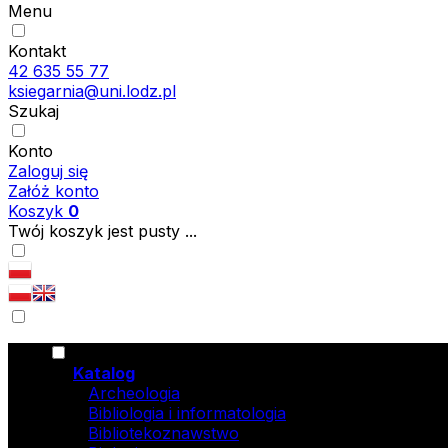
Menu
Kontakt
42 635 55 77
ksiegarnia@uni.lodz.pl
Szukaj
Konto
Zaloguj się
Załóż konto
Koszyk
0
Twój koszyk jest pusty ...
Katalog
Archeologia
Bibliologia i informatologia
Bibliotekoznawstwo