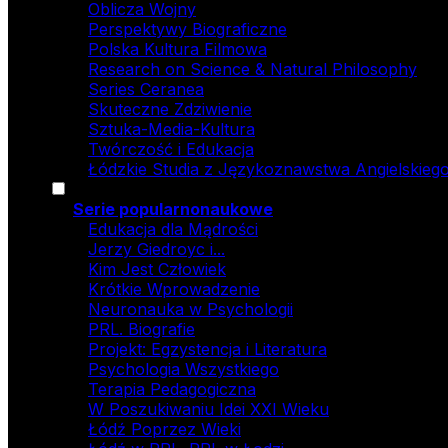
Oblicza Wojny
Perspektywy Biograficzne
Polska Kultura Filmowa
Research on Science & Natural Philosophy
Series Ceranea
Skuteczne Zdziwienie
Sztuka-Media-Kultura
Twórczość i Edukacja
Łódzkie Studia z Językoznawstwa Angielskiego
Serie popularnonaukowe
Edukacja dla Mądrości
Jerzy Giedroyc i...
Kim Jest Człowiek
Krótkie Wprowadzenie
Neuronauka w Psychologii
PRL. Biografie
Projekt: Egzystencja i Literatura
Psychologia Wszystkiego
Terapia Pedagogiczna
W Poszukiwaniu Idei XXI Wieku
Łódź Poprzez Wieki