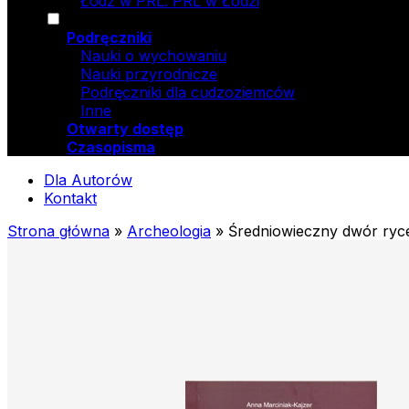
Łódź w PRL. PRL w Łodzi
Podręczniki
Nauki o wychowaniu
Nauki przyrodnicze
Podręczniki dla cudzoziemców
Inne
Otwarty dostęp
Czasopisma
Dla Autorów
Kontakt
Strona główna
»
Archeologia
»
Średniowieczny dwór ryce