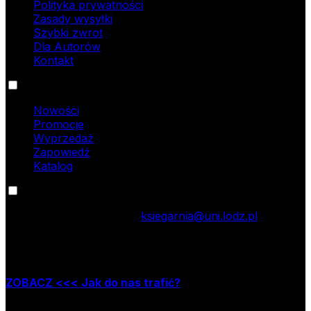
Polityka prywatności
Zasady wysyłki
Szybki zwrot
Dla Autorów
Kontakt
Oferta
Nowości
Promocje
Wyprzedaż
Zapowiedź
Katalog
Kontakt
tel.: 42 635 55 77; e-mail:
ksiegarnia@uni.lodz.pl
Zapraszamy do naszej księgarni stacjonarnej,
która mieści się w Łodzi przy ul. Jana Matejki 34A
ZOBACZ <<< Jak do nas trafić?
Godziny pracy księgarni: