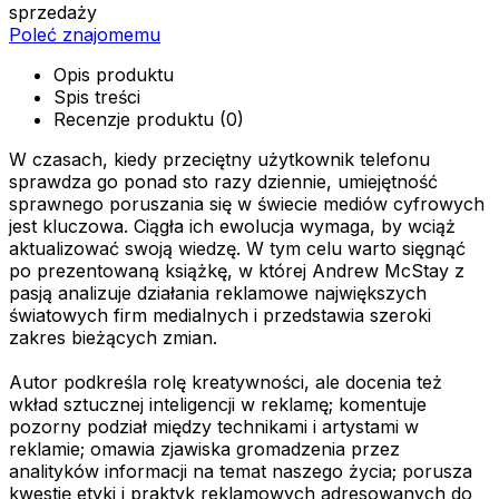
sprzedaży
Poleć znajomemu
Opis produktu
Spis treści
Recenzje produktu (0)
W czasach, kiedy przeciętny użytkownik telefonu
sprawdza go ponad sto razy dziennie, umiejętność
sprawnego poruszania się w świecie mediów cyfrowych
jest kluczowa. Ciągła ich ewolucja wymaga, by wciąż
aktualizować swoją wiedzę. W tym celu warto sięgnąć
po prezentowaną książkę, w której Andrew McStay z
pasją analizuje działania reklamowe największych
światowych firm medialnych i przedstawia szeroki
zakres bieżących zmian.
Autor podkreśla rolę kreatywności, ale docenia też
wkład sztucznej inteligencji w reklamę; komentuje
pozorny podział między technikami i artystami w
reklamie; omawia zjawiska gromadzenia przez
analityków informacji na temat naszego życia; porusza
kwestię etyki i praktyk reklamowych adresowanych do