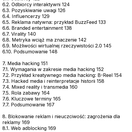
6.2. Odbiorcy interaktywni 124
6.3. Pozyskiwanie uwagi 126
6.4. Influencerzy 129
6.5. Reklama natywna: przykład BuzzFeed 133
6.6. Branded entertainment 138
6.7. Virality 140
6.8. Metryka wciąż ma znaczenie 142
6.9. Możliwości wirtualnej rzeczywistości 2.0 145
6.10. Podsumowanie 148
7. Media hacking 151
7.1. Wymagania w zakresie media hacking 152
7.2. Przykład kreatywnego media hacking: B-Reel 154
7.3. Hacked media i reinterpretacje historii 158
7.4. Mixed reality i transmedia 160
7.5. Rola zabawy 164
7.6. Kluczowe terminy 165
7.7. Podsumowanie 167
8. Blokowanie reklam i nieuczciwość: zagrożenia dla
reklamy 169
8.1. Web adblocking 169