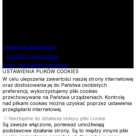
poniedziałek – piątek w godzinach: 8.00–15.30
Nr rachunku bankowego
09 1240 3028 1111 0010 2508
1913
Bank Pekao SA II O/Łódź
NIP
724-000-32-43
Deklaracja dostępności
Zarządzaj ciasteczkami
Sklep internetowy shopGold
USTAWIENIA PLIKÓW COOKIES
W celu ulepszenia zawartości naszej strony internetowej
oraz dostosowania jej do Państwa osobistych
preferencji, wykorzystujemy pliki cookies
przechowywane na Państwa urządzeniach. Kontrolę
nad plikami cookies można uzyskać poprzez ustawienia
przeglądarki internetowej.
Niezbędne do działania sklepu pliki cookie
Są zawsze włączone, ponieważ umożliwiają
podstawowe działanie strony. Są to między innymi pliki