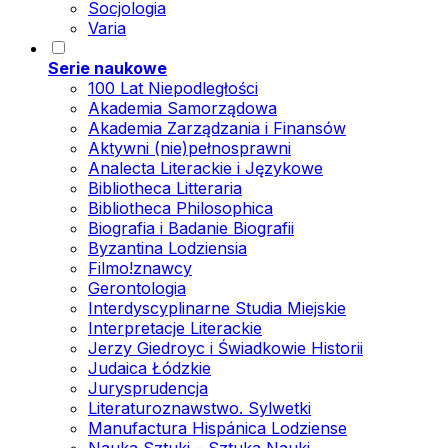
Socjologia
Varia
Serie naukowe
100 Lat Niepodległości
Akademia Samorządowa
Akademia Zarządzania i Finansów
Aktywni (nie)pełnosprawni
Analecta Literackie i Językowe
Bibliotheca Litteraria
Bibliotheca Philosophica
Biografia i Badanie Biografii
Byzantina Lodziensia
Filmo!znawcy
Gerontologia
Interdyscyplinarne Studia Miejskie
Interpretacje Literackie
Jerzy Giedroyc i Świadkowie Historii
Judaica Łódzkie
Jurysprudencja
Literaturoznawstwo. Sylwetki
Manufactura Hispánica Lodziense