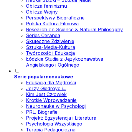
Nauka Sztuki – Sztuka Nauki
Oblicza feminizmu
Oblicza Wojny
Perspektywy Biograficzne
Polska Kultura Filmowa
Research on Science & Natural Philosophy
Series Ceranea
Skuteczne Zdziwienie
Sztuka-Media-Kultura
Twórczość i Edukacja
Łódzkie Studia z Językoznawstwa
Angielskiego i Ogólnego
Serie popularnonaukowe
Edukacja dla Mądrości
Jerzy Giedroyc i...
Kim Jest Człowiek
Krótkie Wprowadzenie
Neuronauka w Psychologii
PRL. Biografie
Projekt: Egzystencja i Literatura
Psychologia Wszystkiego
Terapia Pedagogiczna