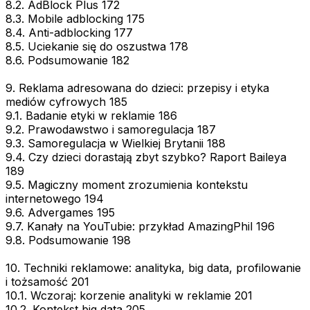
8.2. AdBlock Plus 172
8.3. Mobile adblocking 175
8.4. Anti-adblocking 177
8.5. Uciekanie się do oszustwa 178
8.6. Podsumowanie 182
9. Reklama adresowana do dzieci: przepisy i etyka
mediów cyfrowych 185
9.1. Badanie etyki w reklamie 186
9.2. Prawodawstwo i samoregulacja 187
9.3. Samoregulacja w Wielkiej Brytanii 188
9.4. Czy dzieci dorastają zbyt szybko? Raport Baileya
189
9.5. Magiczny moment zrozumienia kontekstu
internetowego 194
9.6. Advergames 195
9.7. Kanały na YouTubie: przykład AmazingPhil 196
9.8. Podsumowanie 198
10. Techniki reklamowe: analityka, big data, profilowanie
i tożsamość 201
10.1. Wczoraj: korzenie analityki w reklamie 201
10.2. Kontekst big data 205