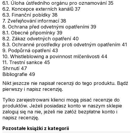
6.1. Úloha ústředního orgánu pro oznamování 35
6.2. Koncepce externích kanálů 37
6.3. Finanční pobídky 38
7. Zveřejňování informací 38
8. Ochrana před odvetnými opatřeními 39
8.1. Obecné připomínky 39
8.2. Zákaz odvetných opatření 40
8.3. Ochranné prostředky proti odvetným opatřením 41
9. Podpůrná opatření 43
10. Whistleblowing a povinnost mlčenlivosti 44
11. Trestní sankce 45
Shrnutí 47
Bibliografie 49
Nikt jeszcze nie napisał recenzji do tego produktu. Bądź
pierwszy i napisz recenzję.
Tylko zarejestrowani klienci mogą pisać recenzje do
produktów. Jeżeli posiadasz konto w naszym sklepie
zaloguj się na nie, jeżeli nie załóż bezpłatne konto i
napisz recenzję.
Pozostałe książki z kategorii