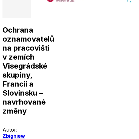
Ochrana
oznamovatelů
na pracovišti
v zemích
Visegrádské
skupiny,
Francii a
Slovinsku –
navrhované
zmĕny
Autor:
Zbigniew