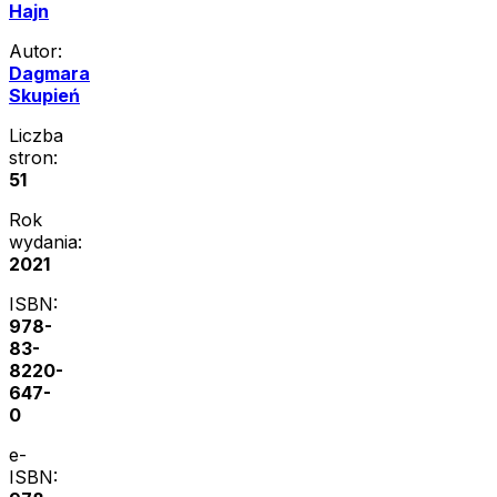
Hajn
Autor:
Dagmara
Skupień
Liczba
stron:
51
Rok
wydania:
2021
ISBN:
978-
83-
8220-
647-
0
e-
ISBN: