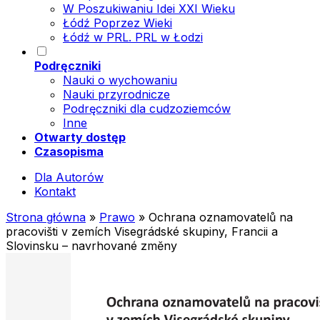
W Poszukiwaniu Idei XXI Wieku
Łódź Poprzez Wieki
Łódź w PRL. PRL w Łodzi
Podręczniki
Nauki o wychowaniu
Nauki przyrodnicze
Podręczniki dla cudzoziemców
Inne
Otwarty dostęp
Czasopisma
Dla Autorów
Kontakt
Strona główna
»
Prawo
»
Ochrana oznamovatelů na
pracovišti v zemích Visegrádské skupiny, Francii a
Slovinsku – navrhované zmĕny