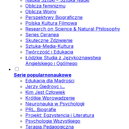
Nauka Sztuki – Sztuka Nauki
Oblicza feminizmu
Oblicza Wojny
Perspektywy Biograficzne
Polska Kultura Filmowa
Research on Science & Natural Philosophy
Series Ceranea
Skuteczne Zdziwienie
Sztuka-Media-Kultura
Twórczość i Edukacja
Łódzkie Studia z Językoznawstwa
Angielskiego i Ogólnego
Serie popularnonaukowe
Edukacja dla Mądrości
Jerzy Giedroyc i...
Kim Jest Człowiek
Krótkie Wprowadzenie
Neuronauka w Psychologii
PRL. Biografie
Projekt: Egzystencja i Literatura
Psychologia Wszystkiego
Terapia Pedagogiczna