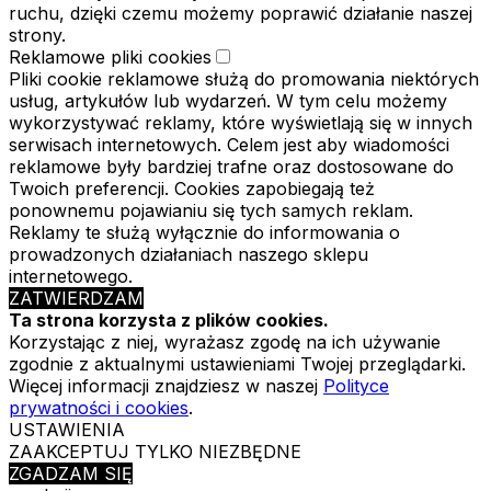
ruchu, dzięki czemu możemy poprawić działanie naszej
strony.
Reklamowe pliki cookies
Pliki cookie reklamowe służą do promowania niektórych
usług, artykułów lub wydarzeń. W tym celu możemy
wykorzystywać reklamy, które wyświetlają się w innych
serwisach internetowych. Celem jest aby wiadomości
reklamowe były bardziej trafne oraz dostosowane do
Twoich preferencji. Cookies zapobiegają też
ponownemu pojawianiu się tych samych reklam.
Reklamy te służą wyłącznie do informowania o
prowadzonych działaniach naszego sklepu
internetowego.
ZATWIERDZAM
Ta strona korzysta z plików cookies.
Korzystając z niej, wyrażasz zgodę na ich używanie
zgodnie z aktualnymi ustawieniami Twojej przeglądarki.
Więcej informacji znajdziesz w naszej
Polityce
prywatności i cookies
.
USTAWIENIA
ZAAKCEPTUJ TYLKO NIEZBĘDNE
ZGADZAM SIĘ