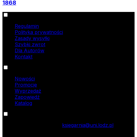
1868
Informacje
Regulamin
Polityka prywatności
Zasady wysyłki
Szybki zwrot
Dla Autorów
Kontakt
Oferta
Nowości
Promocje
Wyprzedaż
Zapowiedź
Katalog
Kontakt
tel.: 42 635 55 77; e-mail:
ksiegarnia@uni.lodz.pl