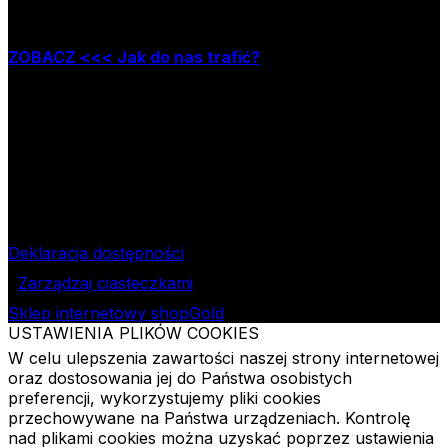
Zapraszamy do naszej księgarni stacjonarnej,
która mieści się w Łodzi przy ul. Jana Matejki 34A
ZOBACZ <<< Jak do nas trafić?
Godziny pracy księgarni:
poniedziałek – piątek w godzinach: 8.00–15.30
Nr rachunku bankowego
09 1240 3028 1111 0010 2508
1913
Bank Pekao SA II O/Łódź
NIP
724-000-32-43
Deklaracja dostępności
Zarządzaj ciasteczkami
Sklep internetowy shopGold
USTAWIENIA PLIKÓW COOKIES
W celu ulepszenia zawartości naszej strony internetowej
oraz dostosowania jej do Państwa osobistych
preferencji, wykorzystujemy pliki cookies
przechowywane na Państwa urządzeniach. Kontrolę
nad plikami cookies można uzyskać poprzez ustawienia