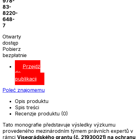
978-
83-
8220-
648-
7
Otwarty
dostęp
Pobierz
bezpłatnie
Przejdź
do
publikacji
Poleć znajomemu
Opis produktu
Spis treści
Recenzje produktu (0)
Tato monografie představuje výsledky výzkumu
provedeného mezinárodním týmem právních expertů v
rámci
Visegrádského grantu (č. 21930021) na ochranu