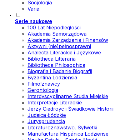
Socjologia
Varia
Serie naukowe
100 Lat Niepodległości
Akademia Samorządowa
Akademia Zarządzania i Finansów
Aktywni (nie)pełnosprawni
Analecta Literackie i Językowe
Bibliotheca Litteraria
Bibliotheca Philosophica
Biografia i Badanie Biografii
Byzantina Lodziensia
Filmo!znawcy
Gerontologia
Interdyscyplinarne Studia Miejskie
Interpretacje Literackie
Jerzy Giedroyc i Świadkowie Historii
Judaica Łódzkie
Jurysprudencja
Literaturoznawstwo. Sylwetki
Manufactura Hispánica Lodziense