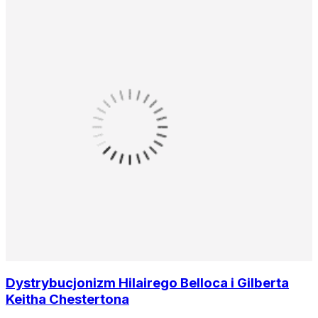
Dystrybucjonizm Hilairego Belloca i Gilberta
Keitha Chestertona