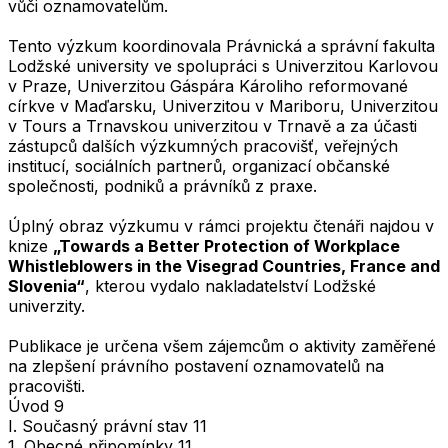
vůči oznamovatelům.
Tento výzkum koordinovala Právnická a správní fakulta
Lodžské university ve spolupráci s Univerzitou Karlovou
v Praze, Univerzitou Gáspára Károliho reformované
církve v Maďarsku, Univerzitou v Mariboru, Univerzitou
v Tours a Trnavskou univerzitou v Trnavě a za účasti
zástupců dalších výzkumných pracovišť, veřejných
institucí, sociálních partnerů, organizací občanské
společnosti, podniků a právníků z praxe.
Úplný obraz výzkumu v rámci projektu čtenáři najdou v
knize
„Towards a Better Protection of Workplace
Whistleblowers in the Visegrad Countries, France and
Slovenia“
, kterou vydalo nakladatelství Lodžské
univerzity.
Publikace je určena všem zájemcům o aktivity zaměřené
na zlepšení právního postavení oznamovatelů na
pracovišti.
Úvod 9
I. Současný právní stav 11
1. Obecné připomínky 11