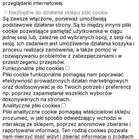
przeglądarki internetowej.
Niezbędne do działania sklepu pliki cookie
Są zawsze włączone, ponieważ umożliwiają
podstawowe działanie strony. Są to między innymi pliki
cookie pozwalające pamiętać użytkownika w ciągu
jednej sesji lub, zależnie od wybranych opcji, z sesji na
sesję. Ich zadaniem jest umożliwienie działania koszyka i
procesu realizacji zamówienia, a także pomoc w
rozwiązywaniu problemów z zabezpieczeniami i w
przestrzeganiu przepisów.
Funkcjonalne pliki cookies
Pliki cookie funkcjonalne pomagają nam poprawiać
efektywność prowadzonych działań marketingowych
oraz dostosowywać je do Twoich potrzeb i preferencji
np. poprzez zapamiętanie wszelkich wyborów
dokonywanych na stronach.
Analityczne pliki cookies
Pliki analityczne cookie pomagają właścicielowi sklepu
zrozumieć, w jaki sposób odwiedzający wchodzi w
interakcję ze sklepem, poprzez anonimowe zbieranie i
raportowanie informacji. Ten rodzaj cookies pozwala
nam mierzyć ilość wizyt i zbierać informacje o źródłach