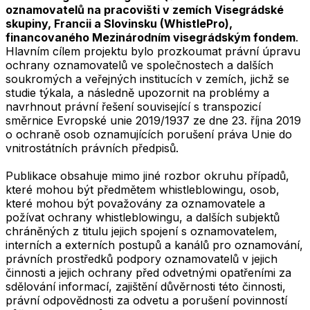
oznamovatelů na pracovišti v zemích Visegrádské
skupiny, Francii a Slovinsku (WhistlePro),
financovaného Mezinárodním visegrádským fondem
.
Hlavním cílem projektu bylo prozkoumat právní úpravu
ochrany oznamovatelů ve společnostech a dalších
soukromých a veřejných institucích v zemích, jichž se
studie týkala, a následně upozornit na problémy a
navrhnout právní řešení související s transpozicí
směrnice Evropské unie 2019/1937 ze dne 23. října 2019
o ochraně osob oznamujících porušení práva Unie do
vnitrostátních právních předpisů.
Publikace obsahuje mimo jiné rozbor okruhu případů,
které mohou být předmětem whistleblowingu, osob,
které mohou být považovány za oznamovatele a
požívat ochrany whistleblowingu, a dalších subjektů
chráněných z titulu jejich spojení s oznamovatelem,
interních a externích postupů a kanálů pro oznamování,
právních prostředků podpory oznamovatelů v jejich
činnosti a jejich ochrany před odvetnými opatřeními za
sdělování informací, zajištění důvěrnosti této činnosti,
právní odpovědnosti za odvetu a porušení povinností