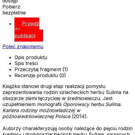
dostęp
Pobierz
bezpłatnie
Przejdź
do
publikacji
Poleć znajomemu
Opis produktu
Spis treści
Przeczytaj fragment (1)
Recenzje produktu (0)
Książka stanowi drugi etap realizacji pomysłu
zaprezentowania rodzin szlacheckich herbu Sulima na
obszarze ziemi łęczyckiej w średniowieczu. Jest
uzupełnieniem monografii
Oporowscy herbu Sulima.
Kariera rodziny możnowładczej w
późnośredniowiecznej Polsce
(2014).
Autorzy charakteryzują osoby należące do pięciu rodzin
średnio- i drobnoszlacheckich herbu Sulima, piszących