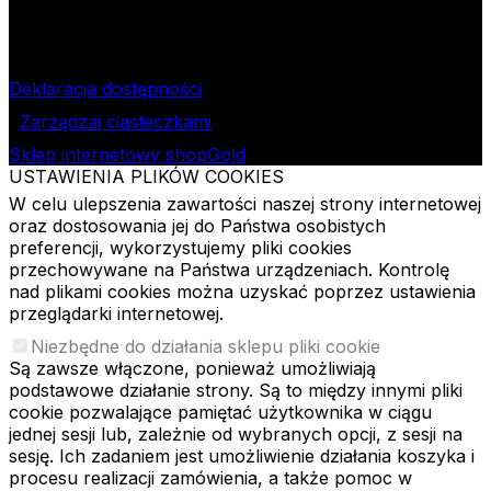
1913
Bank Pekao SA II O/Łódź
NIP
724-000-32-43
Deklaracja dostępności
Zarządzaj ciasteczkami
Sklep internetowy shopGold
USTAWIENIA PLIKÓW COOKIES
W celu ulepszenia zawartości naszej strony internetowej
oraz dostosowania jej do Państwa osobistych
preferencji, wykorzystujemy pliki cookies
przechowywane na Państwa urządzeniach. Kontrolę
nad plikami cookies można uzyskać poprzez ustawienia
przeglądarki internetowej.
Niezbędne do działania sklepu pliki cookie
Są zawsze włączone, ponieważ umożliwiają
podstawowe działanie strony. Są to między innymi pliki
cookie pozwalające pamiętać użytkownika w ciągu
jednej sesji lub, zależnie od wybranych opcji, z sesji na
sesję. Ich zadaniem jest umożliwienie działania koszyka i
procesu realizacji zamówienia, a także pomoc w