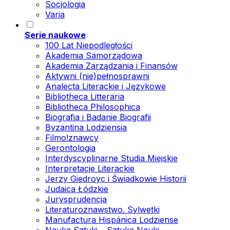
Socjologia
Varia
Serie naukowe
100 Lat Niepodległości
Akademia Samorządowa
Akademia Zarządzania i Finansów
Aktywni (nie)pełnosprawni
Analecta Literackie i Językowe
Bibliotheca Litteraria
Bibliotheca Philosophica
Biografia i Badanie Biografii
Byzantina Lodziensia
Filmo!znawcy
Gerontologia
Interdyscyplinarne Studia Miejskie
Interpretacje Literackie
Jerzy Giedroyc i Świadkowie Historii
Judaica Łódzkie
Jurysprudencja
Literaturoznawstwo. Sylwetki
Manufactura Hispánica Lodziense