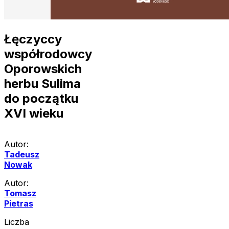
Łęczyccy
współrodowcy
Oporowskich
herbu Sulima
do początku
XVI wieku
Autor:
Tadeusz
Nowak
Autor:
Tomasz
Pietras
Liczba