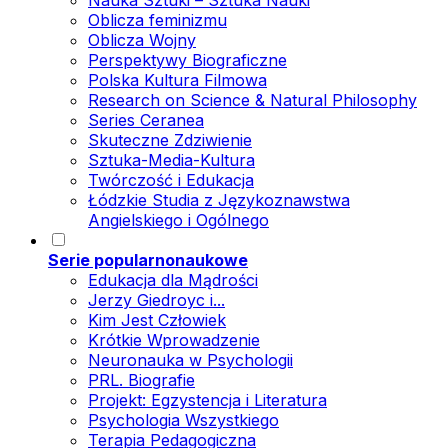
Nauka Sztuki – Sztuka Nauki
Oblicza feminizmu
Oblicza Wojny
Perspektywy Biograficzne
Polska Kultura Filmowa
Research on Science & Natural Philosophy
Series Ceranea
Skuteczne Zdziwienie
Sztuka-Media-Kultura
Twórczość i Edukacja
Łódzkie Studia z Językoznawstwa
Angielskiego i Ogólnego
Serie popularnonaukowe
Edukacja dla Mądrości
Jerzy Giedroyc i...
Kim Jest Człowiek
Krótkie Wprowadzenie
Neuronauka w Psychologii
PRL. Biografie
Projekt: Egzystencja i Literatura
Psychologia Wszystkiego
Terapia Pedagogiczna