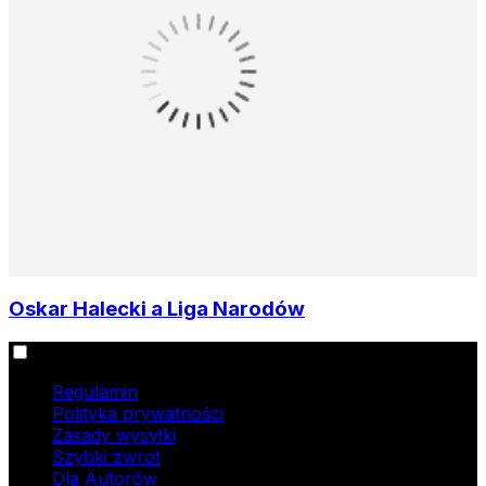
Oskar Halecki a Liga Narodów
Informacje
Regulamin
Polityka prywatności
Zasady wysyłki
Szybki zwrot
Dla Autorów