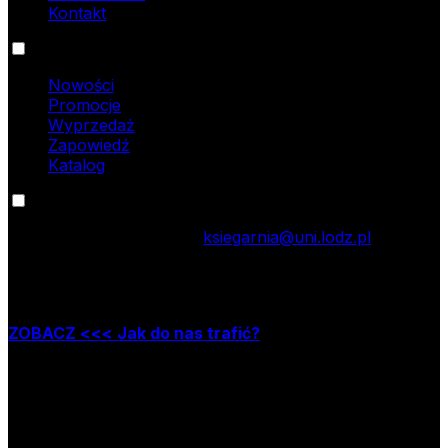
Kontakt
Oferta
Nowości
Promocje
Wyprzedaż
Zapowiedź
Katalog
Kontakt
tel.: 42 635 55 77; e-mail:
ksiegarnia@uni.lodz.pl
Zapraszamy do naszej księgarni stacjonarnej,
która mieści się w Łodzi przy ul. Jana Matejki 34A
ZOBACZ <<< Jak do nas trafić?
Godziny pracy księgarni:
poniedziałek – piątek w godzinach: 8.00–15.30
Nr rachunku bankowego
09 1240 3028 1111 0010 2508