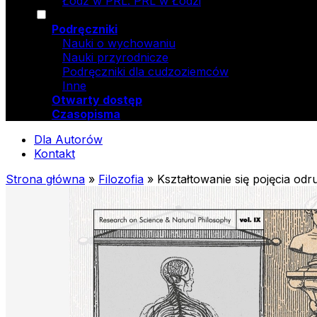
Łódź w PRL. PRL w Łodzi
Podręczniki
Nauki o wychowaniu
Nauki przyrodnicze
Podręczniki dla cudzoziemców
Inne
Otwarty dostęp
Czasopisma
Dla Autorów
Kontakt
Strona główna
»
Filozofia
»
Kształtowanie się pojęcia odr