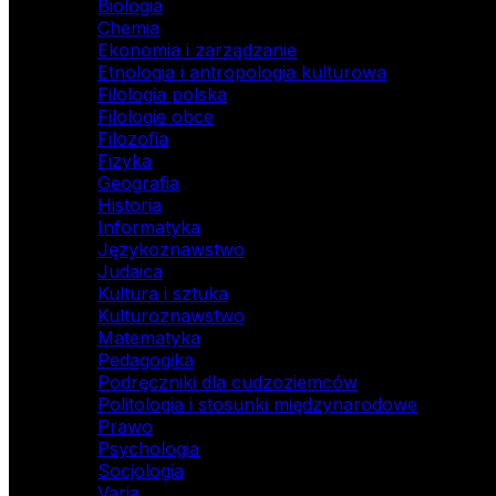
Biologia
Chemia
Ekonomia i zarządzanie
Etnologia i antropologia kulturowa
Filologia polska
Filologie obce
Filozofia
Fizyka
Geografia
Historia
Informatyka
Językoznawstwo
Judaica
Kultura i sztuka
Kulturoznawstwo
Matematyka
Pedagogika
Podręczniki dla cudzoziemców
Politologia i stosunki międzynarodowe
Prawo
Psychologia
Socjologia
Varia