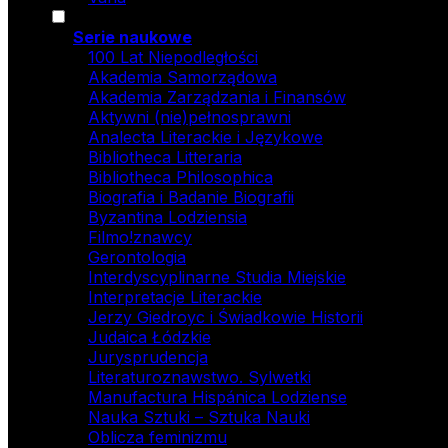
Serie naukowe
100 Lat Niepodległości
Akademia Samorządowa
Akademia Zarządzania i Finansów
Aktywni (nie)pełnosprawni
Analecta Literackie i Językowe
Bibliotheca Litteraria
Bibliotheca Philosophica
Biografia i Badanie Biografii
Byzantina Lodziensia
Filmo!znawcy
Gerontologia
Interdyscyplinarne Studia Miejskie
Interpretacje Literackie
Jerzy Giedroyc i Świadkowie Historii
Judaica Łódzkie
Jurysprudencja
Literaturoznawstwo. Sylwetki
Manufactura Hispánica Lodziense
Nauka Sztuki – Sztuka Nauki
Oblicza feminizmu