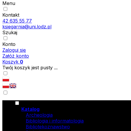
Menu
Kontakt
42 635 55 77
ksiegarnia@uni.lodz.pl
Szukaj
Konto
Zaloguj się
Załóż konto
Koszyk
0
Twój koszyk jest pusty ...
Katalog
Archeologia
Bibliologia i informatologia
Bibliotekoznawstwo