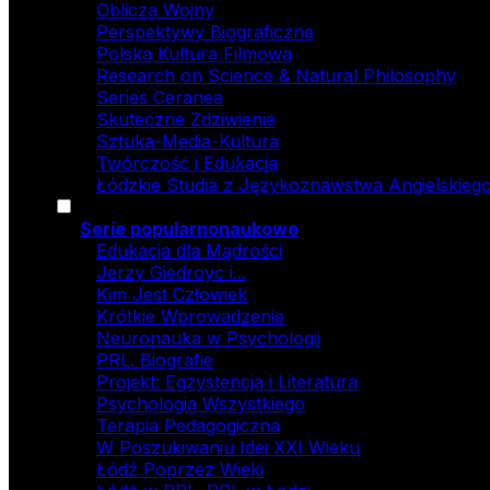
Oblicza Wojny
Perspektywy Biograficzne
Polska Kultura Filmowa
Research on Science & Natural Philosophy
Series Ceranea
Skuteczne Zdziwienie
Sztuka-Media-Kultura
Twórczość i Edukacja
Łódzkie Studia z Językoznawstwa Angielskiego
Serie popularnonaukowe
Edukacja dla Mądrości
Jerzy Giedroyc i...
Kim Jest Człowiek
Krótkie Wprowadzenie
Neuronauka w Psychologii
PRL. Biografie
Projekt: Egzystencja i Literatura
Psychologia Wszystkiego
Terapia Pedagogiczna
W Poszukiwaniu Idei XXI Wieku
Łódź Poprzez Wieki