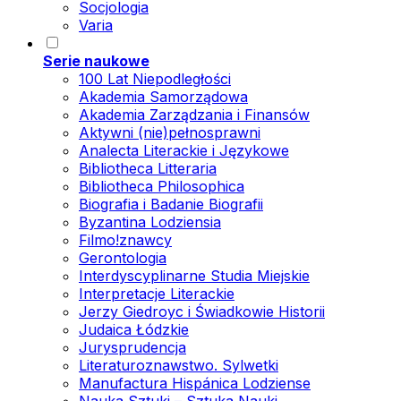
Socjologia
Varia
Serie naukowe
100 Lat Niepodległości
Akademia Samorządowa
Akademia Zarządzania i Finansów
Aktywni (nie)pełnosprawni
Analecta Literackie i Językowe
Bibliotheca Litteraria
Bibliotheca Philosophica
Biografia i Badanie Biografii
Byzantina Lodziensia
Filmo!znawcy
Gerontologia
Interdyscyplinarne Studia Miejskie
Interpretacje Literackie
Jerzy Giedroyc i Świadkowie Historii
Judaica Łódzkie
Jurysprudencja
Literaturoznawstwo. Sylwetki
Manufactura Hispánica Lodziense