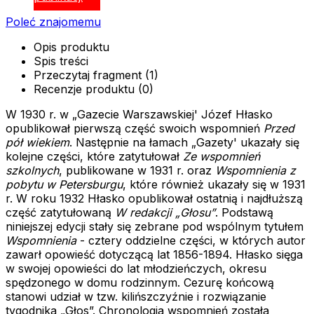
Poleć znajomemu
Opis produktu
Spis treści
Przeczytaj fragment (1)
Recenzje produktu (0)
W 1930 r. w „Gazecie Warszawskiej' Józef Hłasko
opublikował pierwszą część swoich wspomnień
Przed
pół wiekiem
. Następnie na łamach „Gazety' ukazały się
kolejne części, które zatytułował
Ze wspomnień
szkolnych
, publikowane w 1931 r. oraz
Wspomnienia z
pobytu w Petersburgu
, które również ukazały się w 1931
r. W roku 1932 Hłasko opublikował ostatnią i najdłuższą
część zatytułowaną
W redakcji „Głosu”
. Podstawą
niniejszej edycji stały się zebrane pod wspólnym tytułem
Wspomnienia
- cztery oddzielne części, w których autor
zawarł opowieść dotyczącą lat 1856-1894. Hłasko sięga
w swojej opowieści do lat młodzieńczych, okresu
spędzonego w domu rodzinnym. Cezurę końcową
stanowi udział w tzw. kilińszczyźnie i rozwiązanie
tygodnika „Głos”. Chronologia wspomnień została