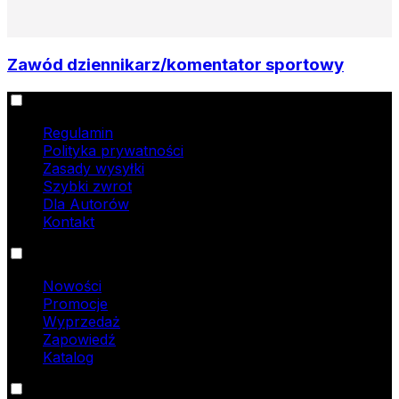
Zawód dziennikarz/komentator sportowy
Informacje
Regulamin
Polityka prywatności
Zasady wysyłki
Szybki zwrot
Dla Autorów
Kontakt
Oferta
Nowości
Promocje
Wyprzedaż
Zapowiedź
Katalog
Kontakt