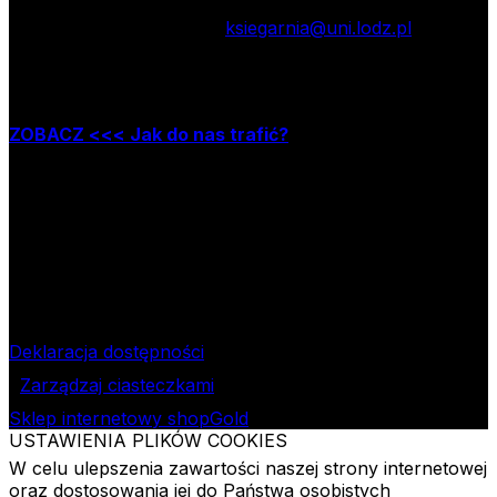
tel.: 42 635 55 77; e-mail:
ksiegarnia@uni.lodz.pl
Zapraszamy do naszej księgarni stacjonarnej,
która mieści się w Łodzi przy ul. Jana Matejki 34A
ZOBACZ <<< Jak do nas trafić?
Godziny pracy księgarni:
poniedziałek – piątek w godzinach: 8.00–15.30
Nr rachunku bankowego
09 1240 3028 1111 0010 2508
1913
Bank Pekao SA II O/Łódź
NIP
724-000-32-43
Deklaracja dostępności
Zarządzaj ciasteczkami
Sklep internetowy shopGold
USTAWIENIA PLIKÓW COOKIES
W celu ulepszenia zawartości naszej strony internetowej
oraz dostosowania jej do Państwa osobistych