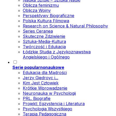
Nauka Sztuki – Sztuka Nauki
Oblicza feminizmu
Oblicza Wojny
Perspektywy Biograficzne
Polska Kultura Filmowa
Research on Science & Natural Philosophy
Series Ceranea
Skuteczne Zdziwienie
Sztuka-Media-Kultura
Twórczość i Edukacja
Łódzkie Studia z Językoznawstwa
Angielskiego i Ogólnego
Serie popularnonaukowe
Edukacja dla Mądrości
Jerzy Giedroyc i...
Kim Jest Człowiek
Krótkie Wprowadzenie
Neuronauka w Psychologii
PRL. Biografie
Projekt: Egzystencja i Literatura
Psychologia Wszystkiego
Terapia Pedagogiczna