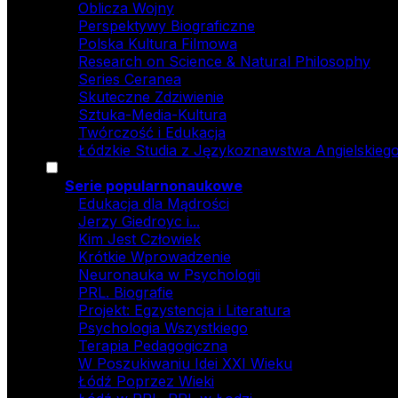
Oblicza Wojny
Perspektywy Biograficzne
Polska Kultura Filmowa
Research on Science & Natural Philosophy
Series Ceranea
Skuteczne Zdziwienie
Sztuka-Media-Kultura
Twórczość i Edukacja
Łódzkie Studia z Językoznawstwa Angielskiego
Serie popularnonaukowe
Edukacja dla Mądrości
Jerzy Giedroyc i...
Kim Jest Człowiek
Krótkie Wprowadzenie
Neuronauka w Psychologii
PRL. Biografie
Projekt: Egzystencja i Literatura
Psychologia Wszystkiego
Terapia Pedagogiczna
W Poszukiwaniu Idei XXI Wieku
Łódź Poprzez Wieki