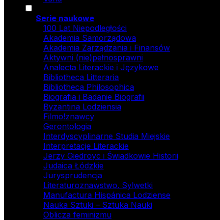
Serie naukowe
100 Lat Niepodległości
Akademia Samorządowa
Akademia Zarządzania i Finansów
Aktywni (nie)pełnosprawni
Analecta Literackie i Językowe
Bibliotheca Litteraria
Bibliotheca Philosophica
Biografia i Badanie Biografii
Byzantina Lodziensia
Filmo!znawcy
Gerontologia
Interdyscyplinarne Studia Miejskie
Interpretacje Literackie
Jerzy Giedroyc i Świadkowie Historii
Judaica Łódzkie
Jurysprudencja
Literaturoznawstwo. Sylwetki
Manufactura Hispánica Lodziense
Nauka Sztuki – Sztuka Nauki
Oblicza feminizmu