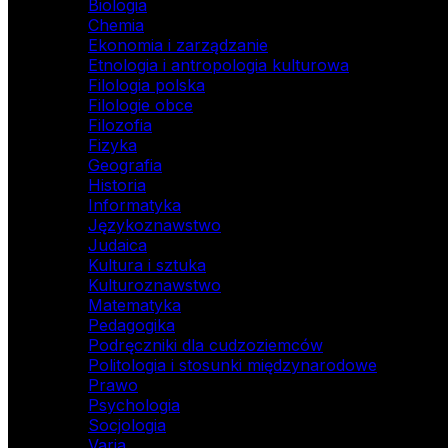
Biologia
Chemia
Ekonomia i zarządzanie
Etnologia i antropologia kulturowa
Filologia polska
Filologie obce
Filozofia
Fizyka
Geografia
Historia
Informatyka
Językoznawstwo
Judaica
Kultura i sztuka
Kulturoznawstwo
Matematyka
Pedagogika
Podręczniki dla cudzoziemców
Politologia i stosunki międzynarodowe
Prawo
Psychologia
Socjologia
Varia