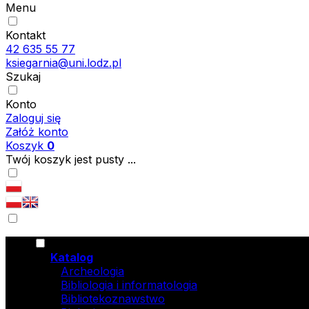
Menu
Kontakt
42 635 55 77
ksiegarnia@uni.lodz.pl
Szukaj
Konto
Zaloguj się
Załóż konto
Koszyk
0
Twój koszyk jest pusty ...
Katalog
Archeologia
Bibliologia i informatologia
Bibliotekoznawstwo