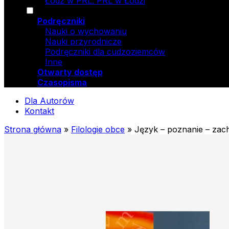
Łódź w PRL. PRL w Łodzi
Podręczniki
Nauki o wychowaniu
Nauki przyrodnicze
Podręczniki dla cudzoziemców
Inne
Otwarty dostęp
Czasopisma
Dla Autorów
Kontakt
Strona główna
»
Filologie obce
»
Język – poznanie – zac