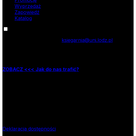
Wyprzedaż
Zapowiedź
Katalog
Kontakt
tel.: 42 635 55 77; e-mail:
ksiegarnia@uni.lodz.pl
Zapraszamy do naszej księgarni stacjonarnej,
która mieści się w Łodzi przy ul. Jana Matejki 34A
ZOBACZ <<< Jak do nas trafić?
Godziny pracy księgarni:
poniedziałek – piątek w godzinach: 8.00–15.30
Nr rachunku bankowego
09 1240 3028 1111 0010 2508
1913
Bank Pekao SA II O/Łódź
NIP
724-000-32-43
Deklaracja dostępności