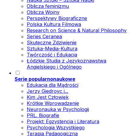
Nauka Sztuki – Sztuka Nauki
Oblicza feminizmu
Oblicza Wojny
Perspektywy Biograficzne
Polska Kultura Filmowa
Research on Science & Natural Philosophy
Series Ceranea
Skuteczne Zdziwienie
Sztuka-Media-Kultura
Twórczość i Edukacja
Łódzkie Studia z Językoznawstwa
Angielskiego i Ogólnego
Serie popularnonaukowe
Edukacja dla Mądrości
Jerzy Giedroyc i...
Kim Jest Człowiek
Krótkie Wprowadzenie
Neuronauka w Psychologii
PRL. Biografie
Projekt: Egzystencja i Literatura
Psychologia Wszystkiego
Terapia Pedagogiczna