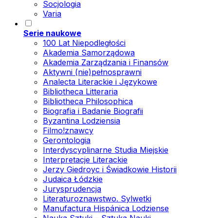
Socjologia
Varia
Serie naukowe
100 Lat Niepodległości
Akademia Samorządowa
Akademia Zarządzania i Finansów
Aktywni (nie)pełnosprawni
Analecta Literackie i Językowe
Bibliotheca Litteraria
Bibliotheca Philosophica
Biografia i Badanie Biografii
Byzantina Lodziensia
Filmo!znawcy
Gerontologia
Interdyscyplinarne Studia Miejskie
Interpretacje Literackie
Jerzy Giedroyc i Świadkowie Historii
Judaica Łódzkie
Jurysprudencja
Literaturoznawstwo. Sylwetki
Manufactura Hispánica Lodziense