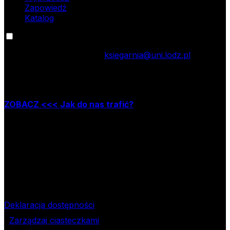
Zapowiedź
Katalog
Kontakt
tel.: 42 635 55 77; e-mail:
ksiegarnia@uni.lodz.pl
Zapraszamy do naszej księgarni stacjonarnej,
która mieści się w Łodzi przy ul. Jana Matejki 34A
ZOBACZ <<< Jak do nas trafić?
Godziny pracy księgarni:
poniedziałek – piątek w godzinach: 8.00–15.30
Nr rachunku bankowego
09 1240 3028 1111 0010 2508
1913
Bank Pekao SA II O/Łódź
NIP
724-000-32-43
Deklaracja dostępności
Zarządzaj ciasteczkami