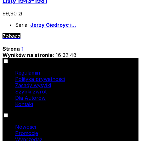
Listy 1943–1981
99,90 zł
Seria:
Jerzy Giedroyc i...
Zobacz
Strona
1
Wyników na stronie:
16
32
48
Informacje
Regulamin
Polityka prywatności
Zasady wysyłki
Szybki zwrot
Dla Autorów
Kontakt
Oferta
Nowości
Promocje
Wyprzedaż