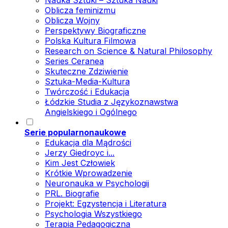
Nauka Sztuki – Sztuka Nauki
Oblicza feminizmu
Oblicza Wojny
Perspektywy Biograficzne
Polska Kultura Filmowa
Research on Science & Natural Philosophy
Series Ceranea
Skuteczne Zdziwienie
Sztuka-Media-Kultura
Twórczość i Edukacja
Łódzkie Studia z Językoznawstwa
Angielskiego i Ogólnego
Serie popularnonaukowe
Edukacja dla Mądrości
Jerzy Giedroyc i...
Kim Jest Człowiek
Krótkie Wprowadzenie
Neuronauka w Psychologii
PRL. Biografie
Projekt: Egzystencja i Literatura
Psychologia Wszystkiego
Terapia Pedagogiczna