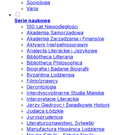
Socjologia
Varia
Serie naukowe
100 Lat Niepodległości
Akademia Samorządowa
Akademia Zarządzania i Finansów
Aktywni (nie)pełnosprawni
Analecta Literackie i Językowe
Bibliotheca Litteraria
Bibliotheca Philosophica
Biografia i Badanie Biografii
Byzantina Lodziensia
Filmo!znawcy
Gerontologia
Interdyscyplinarne Studia Miejskie
Interpretacje Literackie
Jerzy Giedroyc i Świadkowie Historii
Judaica Łódzkie
Jurysprudencja
Literaturoznawstwo. Sylwetki
Manufactura Hispánica Lodziense