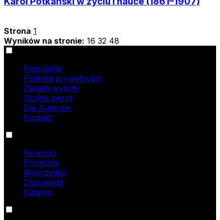
Karol Potkański w życiu i nauce (1861–1907)
Strona
1
Wyników na stronie:
16
32
48
Informacje
Regulamin
Polityka prywatności
Zasady wysyłki
Szybki zwrot
Dla Autorów
Kontakt
Oferta
Nowości
Promocje
Wyprzedaż
Zapowiedź
Katalog
Kontakt