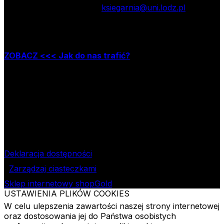
tel.: 42 635 55 77; e-mail:
ksiegarnia@uni.lodz.pl
Zapraszamy do naszej księgarni stacjonarnej,
która mieści się w Łodzi przy ul. Jana Matejki 34A
ZOBACZ <<< Jak do nas trafić?
Godziny pracy księgarni:
poniedziałek – piątek w godzinach: 8.00–15.30
Nr rachunku bankowego
09 1240 3028 1111 0010 2508
1913
Bank Pekao SA II O/Łódź
NIP
724-000-32-43
Deklaracja dostępności
Zarządzaj ciasteczkami
Sklep internetowy shopGold
USTAWIENIA PLIKÓW COOKIES
W celu ulepszenia zawartości naszej strony internetowej
oraz dostosowania jej do Państwa osobistych