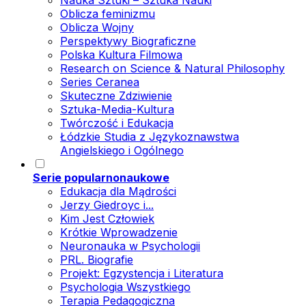
Nauka Sztuki – Sztuka Nauki
Oblicza feminizmu
Oblicza Wojny
Perspektywy Biograficzne
Polska Kultura Filmowa
Research on Science & Natural Philosophy
Series Ceranea
Skuteczne Zdziwienie
Sztuka-Media-Kultura
Twórczość i Edukacja
Łódzkie Studia z Językoznawstwa
Angielskiego i Ogólnego
Serie popularnonaukowe
Edukacja dla Mądrości
Jerzy Giedroyc i...
Kim Jest Człowiek
Krótkie Wprowadzenie
Neuronauka w Psychologii
PRL. Biografie
Projekt: Egzystencja i Literatura
Psychologia Wszystkiego
Terapia Pedagogiczna