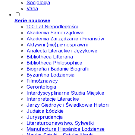
Socjologia
Varia
Serie naukowe
100 Lat Niepodległości
Akademia Samorządowa
Akademia Zarządzania i Finansów
Aktywni (nie)pełnosprawni
Analecta Literackie i Językowe
Bibliotheca Litteraria
Bibliotheca Philosophica
Biografia i Badanie Biografii
Byzantina Lodziensia
Filmo!znawcy
Gerontologia
Interdyscyplinarne Studia Miejskie
Interpretacje Literackie
Jerzy Giedroyc i Świadkowie Historii
Judaica Łódzkie
Jurysprudencja
Literaturoznawstwo. Sylwetki
Manufactura Hispánica Lodziense